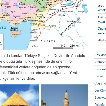
arzu
örnek
Daml
yapıt 
Zeyn
nedir
Abdur
Ansiklop
lu’da kurulan Türkiye Selçuklu Devleti ile Anadolu
e olduğu gibi Türkleşmesinde de önemli rol
Atatürk 
fethettikleri yerlere doğudan gelen göçebe
Biyograf
daki Türk nüfusunun artmasını sağladılar. Yeni
Biyoloji
rkçe isimler verdiler.
Coğrafy
Din Kültu
Edebiya
Felsefe