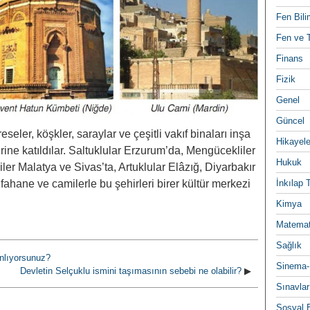
Fen Bili
Fen ve T
Finans
Fizik
Genel
Güncel
ler, köşkler, saraylar ve çeşitli vakıf binaları inşa
Hikayele
ine katıldılar. Saltuklular Erzurum’da, Mengücekliler
Hukuk
ler Malatya ve Sivas’ta, Artuklular Elâzığ, Diyarbakır
ahane ve camilerle bu şehirleri birer kültür merkezi
İnkılap 
Kimya
Matemat
Sağlık
anlıyorsunuz?
Sinema-
Devletin Selçuklu ismini taşımasının sebebi ne olabilir?
▶
Sınavlar
Sosyal B