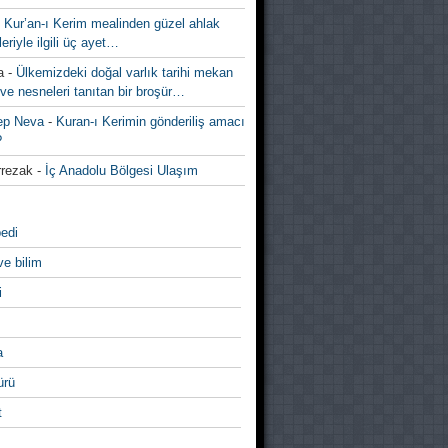
-
Kur’an-ı Kerim mealinden güzel ahlak
leriyle ilgili üç ayet…
a
-
Ülkemizdeki doğal varlık tarihi mekan
ve nesneleri tanıtan bir broşür…
ep Neva
-
Kuran-ı Kerimin gönderiliş amacı
?
rezak
-
İç Anadolu Bölgesi Ulaşım
edi
ve bilim
i
a
̈rü
t