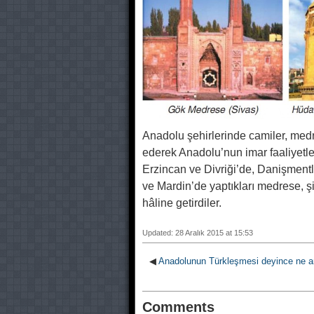
Anadolu şehirlerinde camiler, medrese
ederek Anadolu’nun imar faaliyetler
Erzincan ve Divriği’de, Danişmentli
ve Mardin’de yaptıkları medrese, şif
hâline getirdiler.
Updated: 28 Aralık 2015 at 15:53
◀
Anadolunun Türkleşmesi deyince ne 
Comments