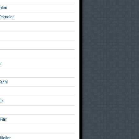
mleri
eknoloji
r
Tarihi
ik
Film
ilgiler