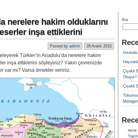
da nerelere hakim olduklarını
Ara
serler inşa ettiklerini
Rece
Posted by
admin
28 Aralık 2015
İnsanda
inceleyerek Türkler’in Anadolu’da nerelere hakim
Hayvanla
ler inşa ettiklerini söyleyiniz? Yakın çevrenizde
er var mı? Varsa örnekler veriniz.
Çiçekl
Oluşur?
Çiçekli
Tohumsu
Metagen
Rec
recaı
Yapılı