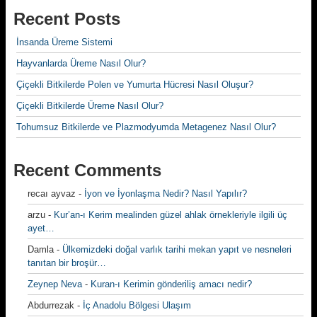
Recent Posts
İnsanda Üreme Sistemi
Hayvanlarda Üreme Nasıl Olur?
Çiçekli Bitkilerde Polen ve Yumurta Hücresi Nasıl Oluşur?
Çiçekli Bitkilerde Üreme Nasıl Olur?
Tohumsuz Bitkilerde ve Plazmodyumda Metagenez Nasıl Olur?
Recent Comments
recaı ayvaz
-
İyon ve İyonlaşma Nedir? Nasıl Yapılır?
arzu
-
Kur’an-ı Kerim mealinden güzel ahlak örnekleriyle ilgili üç
ayet…
Damla
-
Ülkemizdeki doğal varlık tarihi mekan yapıt ve nesneleri
tanıtan bir broşür…
Zeynep Neva
-
Kuran-ı Kerimin gönderiliş amacı nedir?
Abdurrezak
-
İç Anadolu Bölgesi Ulaşım