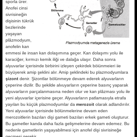
sporla ürer.
Anofei cinsi
sivrisineğin
dişisinin tükrük
bezlerinde
yaşayan
plâzmodyum,
anofelin kan
emmesi ile insan kan dolaşımına geçer. Kan dolaşımı yolu ile
karaciğer, kırmızı kemik iliği ve dalağa ulaşır. Daha sonra
alyuvarlar içerisinde birbirini izleyen çekirdek böiünmeieri iie
büyüyerek amip şeklini alır. Amip şeklindeki bu plazmodyumlara
şizont
denir. Şizontlar bölünmeye devam ederek alyuvarların
çeperine dizilir. Bu şekilde alvuyarların çeperine basınç yaparak
alyuvarların parçalanmasına neden olur ve kan plâzması yolu ile
yeni alyuvarlar içerisine geçer. Alyuvarların patlamasıyla etrafa
yayılan bu küçük plazmodyumlar da
merozoit
olarak adlandırılır.
Yeni alyuvarlar içerisinde bölünmelerine devam eden
merozoitlerin bazıları dişi gameti bazıları erkek gameti oluşturur.
Bu gametler kanda daha fazla gelişmelerine devam edemez. Bu
nedenle gametlerin yaşayabilmesi için anofel dişi sivrisineğe
geçmesi gerekir.