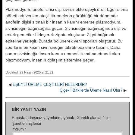
Plazmodyum, anofel cinsi dişi sivrisinekte eşeyli ürer. Eğer sıtma
nöbeti adı verilen ateşli titremelerin görüldüğü bir dönemde
anofelin dişisi sıtmalı bir insanın kanını emerse plâzmodyum,
sivrisineğin bağırsağına geçer. Sivrisineğin bağırsağında dişi ve
erkek gemetler birleşerek zigotu oluşturur. Zigot bağırsak
epiteline yerleşir. Burada bölünerek yeni sporları oluşturur. Bu
sporların bir kısmı sivri sineğin tükrük bezlerine taşınır. Daha
sonra sivrisineğin insan kanını emmesi ile sıtma etmeni olan
plazmodyum, insanın dolaşım sistemine geçer.
Updated: 29 Nisan 2020 at 21:21
◀
EŞEYLİ ÜREME ÇEŞİTLERİ NELERDİR?
Çiçekli Bitkilerde Üreme Nasıl Olur?
▶
BIR YANIT YAZIN
E-posta adresiniz yayınlanmayacak.
Gerekli alanlar
*
ile
işaretlenmişlerdir
Yorum
*