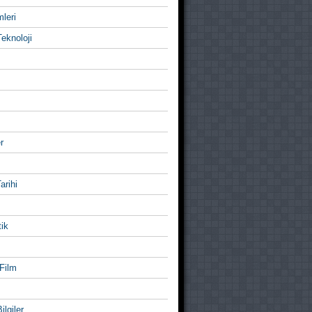
mleri
eknoloji
r
Tarihi
ik
Film
ilgiler