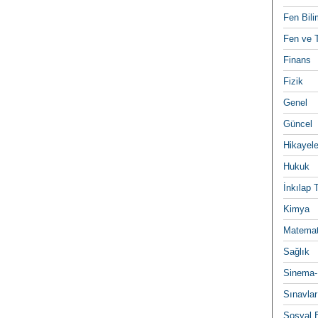
Fen Bili
Fen ve T
Finans
Fizik
Genel
Güncel
Hikayele
Hukuk
İnkılap 
Kimya
Matemat
Sağlık
Sinema-
Sınavlar
Sosyal B