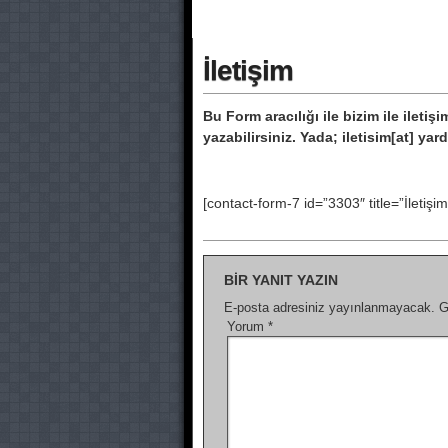
İletişim
Bu Form aracılığı ile bizim ile iletiş
yazabilirsiniz. Yada; iletisim[at] ya
[contact-form-7 id=”3303″ title=”İletişi
BIR YANIT YAZIN
E-posta adresiniz yayınlanmayacak.
G
Yorum
*