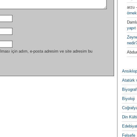
arzu
örnek
Daml
yapıt 
Zeyn
nedir
lması için adım, e-posta adresim ve site adresim bu
Abdur
Ansiklop
Atatürk 
Biyograf
Biyoloji
Coğrafy
Din Kültu
Edebiya
Felsefe