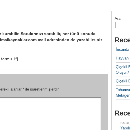
Ara
im kurabilir. Sorularınızı sorabilir, her türlü konuda
Rece
rdimcikaynaklar.com mail adresinden de yazabilirsiniz.
İnsanda
Hayvanla
m formu 1″]
Çiçekl
Oluşur?
Çiçekli
erekli alanlar
*
ile işaretlenmişlerdir
Tohumsu
Metagen
Rec
recaı
Yapılı