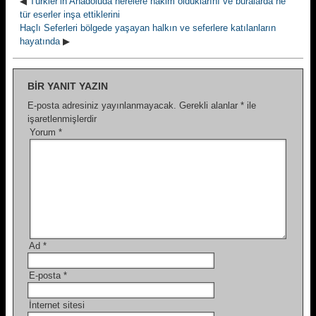
◀
Türkler’in Anadoluda nerelere hakim olduklarını ve buralarda ne
tür eserler inşa ettiklerini
Haçlı Seferleri bölgede yaşayan halkın ve seferlere katılanların
hayatında
▶
BIR YANIT YAZIN
E-posta adresiniz yayınlanmayacak.
Gerekli alanlar
*
ile
işaretlenmişlerdir
Yorum
*
Ad
*
E-posta
*
İnternet sitesi