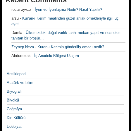
recaı ayvaz
-
İyon ve İyonlaşma Nedir? Nasıl Yapılır?
arzu
-
Kur’an-ı Kerim mealinden güzel ahlak örnekleriyle ilgili üç
ayet…
Damla
-
Ülkemizdeki doğal varlık tarihi mekan yapıt ve nesneleri
tanıtan bir broşür…
Zeynep Neva
-
Kuran-ı Kerimin gönderiliş amacı nedir?
Abdurrezak
-
İç Anadolu Bölgesi Ulaşım
Ansiklopedi
Atatürk ve bilim
Biyografi
Biyoloji
Coğrafya
Din Kültürü
Edebiyat