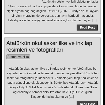
Atatürk’ün sözleri ve ilgili olduğu inkılaplar
“Kesin zaruret olmadıkça, piyasalara karışılmaz, bununla beraber,
hiçbir piyasa başıboş degildir.”DEVLETÇİLİK “Türkiye’de “muayyen
bir dinin merasimi de serbesttir, yani ayin hürriyeti masundur.
Tabiatıyla ayinler asayiş ve genel adaba aykırı olamaz, siyasi […]
Read Post
Atatürkün okul asker ilke ve inkılap
resimleri ve fotoğrafları
Atatürk ve bilim
Atatürk’ün okul, asker, ilke ve inkılap resimleri ve fotoğrafları, bu
sayfada bütün kaynaklar taranarak mevcut ve yeni Atatürk’ün bütün
resim ve fotoğrafları yüklenecektir. Zamanla yeni tespit edilenler de
sayfa güncellenerek eklenecektir. Büyük boy Atatürk resmi Atatürk
Türkiye Büyük Millet Meclisi kürsüsünde Atatürk Hukuk Fakültesi
öğrencileriyle beraber derslikte Atatürk 20 Eylül 1928 günü
Kayseri’de halka okuma ve […]
Read Post