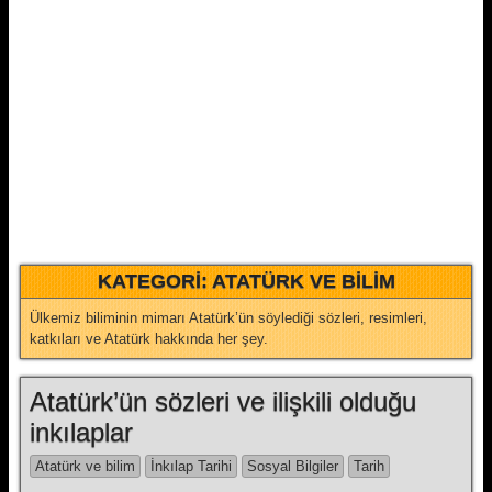
KATEGORI:
ATATÜRK VE BILIM
Ülkemiz biliminin mimarı Atatürk’ün söylediği sözleri, resimleri,
katkıları ve Atatürk hakkında her şey.
Atatürk’ün sözleri ve ilişkili olduğu
inkılaplar
Atatürk ve bilim
İnkılap Tarihi
Sosyal Bilgiler
Tarih