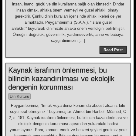
insan, inancı güçlü ve din kurallarına bağlı olan kimsedir. Dindar
insan olmak, ahlaka önem vermeyi ve güzel ahlaklı olmayı
gerektirir. Çünkü dinin kuralları içerisinde ahlak ilkeleri de yer
almaktadır. Peygamberimiz (S.A.V.), “İslam güzel
ahlaktır.” buyurarak dinimizde ahlaka önem verildiğini belirtmiştir.
Örneğin, doğruluk, güvenilirlik, yardımseverlik, anne ve babaya
saygı dinimizin […]
Read Post
Kaynak israfının önlenmesi, bu
bilincin kazandırılması ve ekolojik
dengenin korunması
Din Kültürü
Peygamberimiz, “Irmak veya deniz kenarında abdest alsanız bile
suyu israf etmeyiniz.” buyurmuştur. Ahmet bin Hanbel, Müsned, C
2, s. 181. Kaynak israfının önlenmesi, bu bilincin kazandırılması ve
ekolojik dengenin korunması açısından yukarıdaki hadisi
yorumlayınız. Para, zaman, emek ve benzeri şeyleri gereksiz yere
harcamak savurganlıktır. İhtiyaç duyulmayan bir eşyayı satın