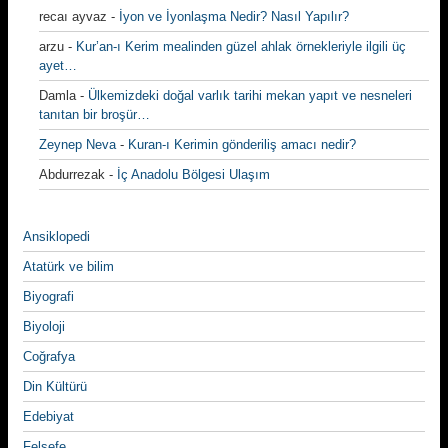
recaı ayvaz
-
İyon ve İyonlaşma Nedir? Nasıl Yapılır?
arzu
-
Kur’an-ı Kerim mealinden güzel ahlak örnekleriyle ilgili üç
ayet…
Damla
-
Ülkemizdeki doğal varlık tarihi mekan yapıt ve nesneleri
tanıtan bir broşür…
Zeynep Neva
-
Kuran-ı Kerimin gönderiliş amacı nedir?
Abdurrezak
-
İç Anadolu Bölgesi Ulaşım
Ansiklopedi
Atatürk ve bilim
Biyografi
Biyoloji
Coğrafya
Din Kültürü
Edebiyat
Felsefe