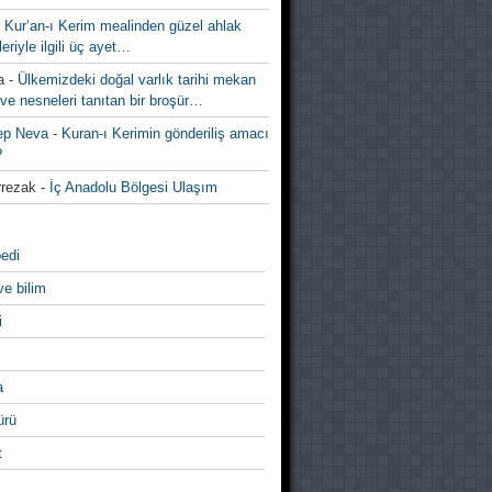
-
Kur’an-ı Kerim mealinden güzel ahlak
leriyle ilgili üç ayet…
a
-
Ülkemizdeki doğal varlık tarihi mekan
ve nesneleri tanıtan bir broşür…
ep Neva
-
Kuran-ı Kerimin gönderiliş amacı
?
rezak
-
İç Anadolu Bölgesi Ulaşım
edi
ve bilim
i
a
̈rü
t