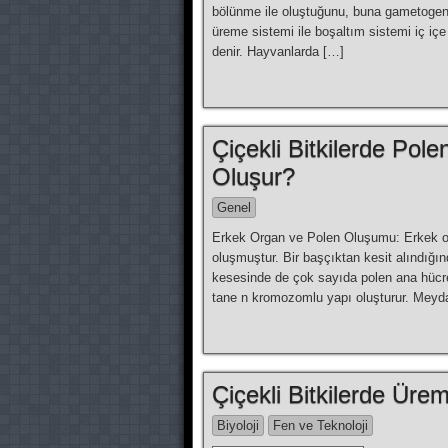
bölünme ile oluştuğunu, buna gametogen
üreme sistemi ile boşaltım sistemi iç içe
denir. Hayvanlarda […]
Çiçekli Bitkilerde Po
Oluşur?
Genel
Erkek Organ ve Polen Oluşumu: Erkek orga
oluşmuştur. Bir başçıktan kesit alındığı
kesesinde de çok sayıda polen ana hücres
tane n kromozomlu yapı oluşturur. Meyda
Çiçekli Bitkilerde Ür
Biyoloji
Fen ve Teknoloji