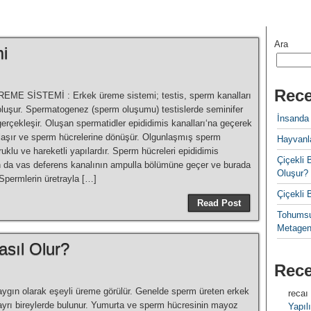
Ara
mi
Rece
EME SİSTEMİ : Erkek üreme sistemi; testis, sperm kanalları
luşur. Spermatogenez (sperm oluşumu) testislerde seminifer
İnsanda
 gerçekleşir. Oluşan spermatidler epididimis kanalları‘na geçerek
şır ve sperm hücrelerine dönüşür. Olgunlaşmış sperm
Hayvanla
yruklu ve hareketli yapılardır. Sperm hücreleri epididimis
Çiçekl
 da vas deferens kanalının ampulla bölümüne geçer ve burada
Oluşur?
 Spermlerin üretrayla […]
Çiçekli
Read Post
Tohumsu
Metagen
sıl Olur?
Rec
larak eşeyli üreme görülür. Genelde sperm üreten erkek
recaı
ar ayrı bireylerde bulunur. Yumurta ve sperm hücresinin mayoz
Yapılı