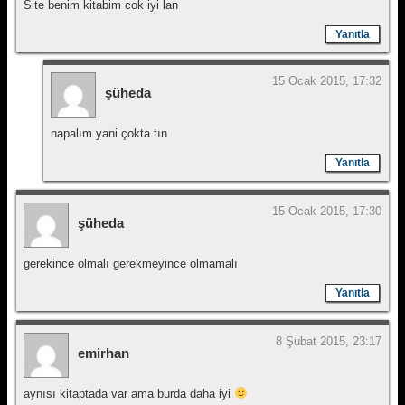
Site benim kitabim cok iyi lan
Yanıtla
15 Ocak 2015, 17:32
şüheda
napalım yani çokta tın
Yanıtla
15 Ocak 2015, 17:30
şüheda
gerekince olmalı gerekmeyince olmamalı
Yanıtla
8 Şubat 2015, 23:17
emirhan
aynısı kitaptada var ama burda daha iyi