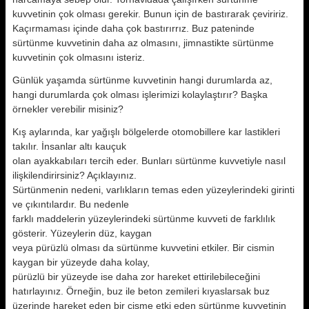
kuvvetinin çok olması gerekir. Bunun için de bastırarak çeviririz.
Kaçırmaması içinde daha çok bastırırrız. Buz pateninde
sürtünme kuvvetinin daha az olmasını, jimnastikte sürtünme
kuvvetinin çok olmasını isteriz.
Günlük yaşamda sürtünme kuvvetinin hangi durumlarda az,
hangi durumlarda çok ol­ması işlerimizi kolaylaştırır? Başka
örnekler ve­rebilir misiniz?
Kış aylarında, kar yağışlı bölgelerde otomo­billere kar lastikleri
takılır. İnsanlar altı kauçuk
olan ayakkabıları tercih eder. Bunları sürtünme kuvvetiyle nasıl
ilişkilendirirsiniz? Açıklayınız.
Sürtünmenin nedeni, varlıkların temas eden yüzeylerindeki girinti
ve çıkıntılardır. Bu nedenle
farklı maddelerin yüzeylerindeki sürtünme kuv­veti de farklılık
gösterir. Yüzeylerin düz, kaygan
veya pürüzlü olması da sürtünme kuvvetini etki­ler. Bir cismin
kaygan bir yüzeyde daha kolay,
pürüzlü bir yüzeyde ise daha zor hareket ettirile­bileceğini
hatırlayınız. Örneğin, buz ile beton zemileri kıyaslarsak buz
üzerinde hareket eden bir cisme etki eden sürtünme kuvvetinin