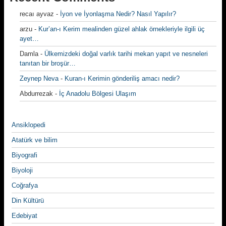
recaı ayvaz
-
İyon ve İyonlaşma Nedir? Nasıl Yapılır?
arzu
-
Kur’an-ı Kerim mealinden güzel ahlak örnekleriyle ilgili üç
ayet…
Damla
-
Ülkemizdeki doğal varlık tarihi mekan yapıt ve nesneleri
tanıtan bir broşür…
Zeynep Neva
-
Kuran-ı Kerimin gönderiliş amacı nedir?
Abdurrezak
-
İç Anadolu Bölgesi Ulaşım
Ansiklopedi
Atatürk ve bilim
Biyografi
Biyoloji
Coğrafya
Din Kültürü
Edebiyat