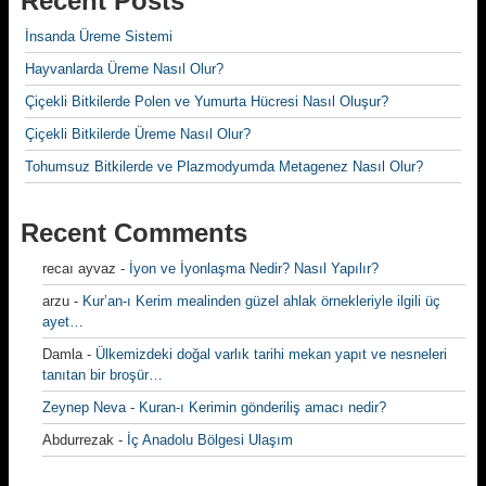
Recent Posts
İnsanda Üreme Sistemi
Hayvanlarda Üreme Nasıl Olur?
Çiçekli Bitkilerde Polen ve Yumurta Hücresi Nasıl Oluşur?
Çiçekli Bitkilerde Üreme Nasıl Olur?
Tohumsuz Bitkilerde ve Plazmodyumda Metagenez Nasıl Olur?
Recent Comments
recaı ayvaz
-
İyon ve İyonlaşma Nedir? Nasıl Yapılır?
arzu
-
Kur’an-ı Kerim mealinden güzel ahlak örnekleriyle ilgili üç
ayet…
Damla
-
Ülkemizdeki doğal varlık tarihi mekan yapıt ve nesneleri
tanıtan bir broşür…
Zeynep Neva
-
Kuran-ı Kerimin gönderiliş amacı nedir?
Abdurrezak
-
İç Anadolu Bölgesi Ulaşım