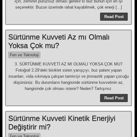
için, zeminin pürüzsüz olması gerekir ki buz bunun için en iyi
seçenektir. Buzun üzerinde rahat kayabilmek, çok enerji […]
Read Post
Sürtünme Kuvveti Az mı Olmalı
Yoksa Çok mu?
Fen ve Teknoloji
3. SÜRTÜNME KUVVETİ AZ MI OLMALI YOKSA ÇOK MU?
Fotoğraf 2.29’deki bisiklet süren yarışçıyı, buz pateni yapan
insanları, vida sıkmaya çalışan tamirciyi ve jimnastik yapan çocuğu
düşününüz. Bu durumların hangisinde sürtünme kuvvetinin az,
hangisinde çok olması istenir? Neden? Tartışınız.
Read Post
Sürtünme Kuvveti Kinetik Enerjiyi
Değiştirir mi?
Fen ve Teknoloji