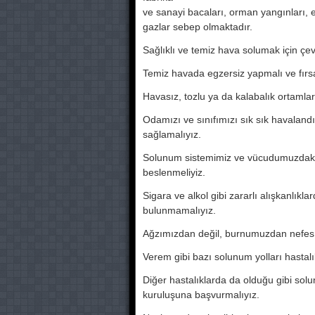
ve sanayi bacaları, orman yangınları, e
gazlar sebep olmaktadır.
Sağlıklı ve temiz hava solumak için çev
Temiz havada egzersiz yapmalı ve fırsat
Havasız, tozlu ya da kalabalık ortamla
Odamızı ve sınıfımızı sık sık havaland
sağlamalıyız.
Solunum sistemimiz ve vücudumuzdaki tü
beslenmeliyiz.
Sigara ve alkol gibi zararlı alışkanlıkla
bulunmamalıyız.
Ağzımızdan değil, burnumuzdan nefes 
Verem gibi bazı solunum yolları hastalıkla
Diğer hastalıklarda da olduğu gibi sol
kuruluşuna başvurmalıyız.