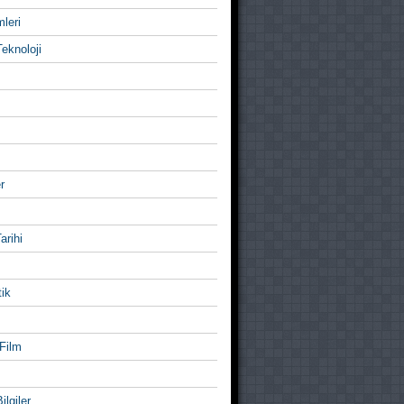
mleri
eknoloji
r
Tarihi
ik
Film
ilgiler