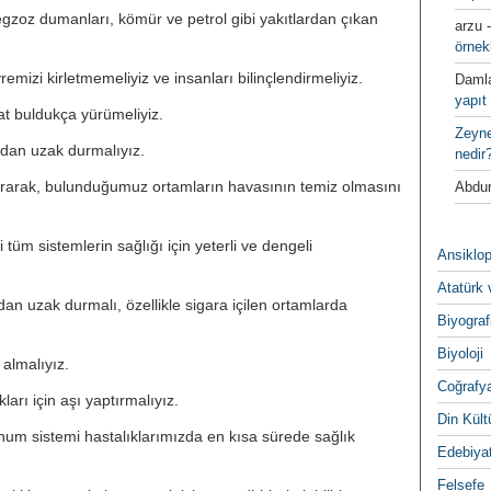
gzoz dumanları, kömür ve petrol gibi yakıtlardan çıkan
arzu
örnek
remizi kirletmemeliyiz ve insanları bilinçlendirmeliyiz.
Daml
yapıt 
 buldukça yürümeliyiz.
Zeyn
rdan uzak durmalıyız.
nedir
ırarak, bulunduğumuz ortamların havasının temiz olmasını
Abdur
m sistemlerin sağlığı için yeterli ve dengeli
Ansiklop
Atatürk 
rdan uzak durmalı, özellikle sigara içilen ortamlarda
Biyograf
Biyoloji
almalıyız.
Coğrafy
rı için aşı yaptırmalıyız.
Din Kültu
unum sistemi hastalıklarımızda en kısa sürede sağlık
Edebiya
Felsefe