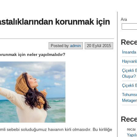
talıklarından korunmak için
Ara
Rece
Posted by
admin
20 Eylül 2015
İnsanda
runmak için neler yapılmalıdır?
Hayvanla
Çiçekl
Oluşur?
Çiçekli
Tohumsu
Metagen
Rec
li sebebi soluduğumuz havanın kirli olmasıdır. Bu kirliliğe
recaı
Yapılı