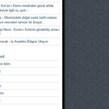
-
Kur’an-ı Kerim mealinden güzel ahlak
leriyle ilgili üç ayet…
a
-
Ülkemizdeki doğal varlık tarihi mekan
ve nesneleri tanıtan bir broşür…
ep Neva
-
Kuran-ı Kerimin gönderiliş amacı
?
rezak
-
İç Anadolu Bölgesi Ulaşım
edi
ve bilim
i
a
̈rü
t