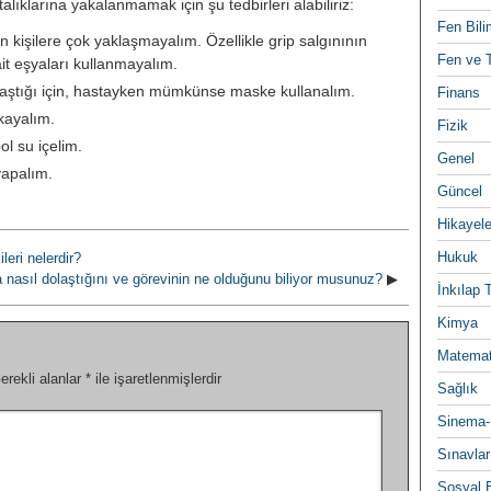
lıklarına yakalanmamak için şu tedbirleri alabiliriz:
Fen Bili
kişilere çok yaklaşmayalım. Özellikle grip salgınının
Fen ve T
it eşyaları kullanmayalım.
ştığı için, hastayken mümkünse maske kullanalım.
Finans
ıkayalım.
Fizik
l su içelim.
Genel
yapalım.
Güncel
Hikayele
Hukuk
leri nelerdir?
 nasıl dolaştığını ve görevinin ne olduğunu biliyor musunuz?
▶
İnkılap 
Kimya
Matemat
erekli alanlar
*
ile işaretlenmişlerdir
Sağlık
Sinema-
Sınavlar
Sosyal B