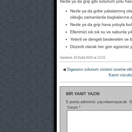
Nezle ya da grip gibi solunum yolu hasta
Nezle ya da gribe yakalanmış olan 
olduğu zamanlarda başkalarına a
Nezle ya da grip hava yoluyla bula
Ellerimizi sık sık su ve sabunla y
Yeterli ve dengeli beslenelim ve bo
Düzenli olarak her gün egzersiz 
Updated: 20 Eylül 2015 at 12:21
◀
Sigaranın solunum sistemi üzerine etki
Kanın vücutta
BIR YANIT YAZIN
E-posta adresiniz yayınlanmayacak.
G
Yorum
*