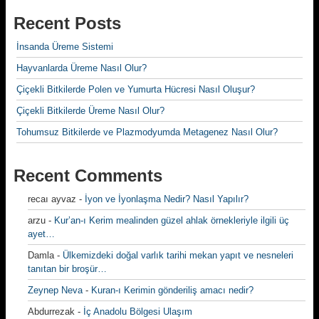
Recent Posts
İnsanda Üreme Sistemi
Hayvanlarda Üreme Nasıl Olur?
Çiçekli Bitkilerde Polen ve Yumurta Hücresi Nasıl Oluşur?
Çiçekli Bitkilerde Üreme Nasıl Olur?
Tohumsuz Bitkilerde ve Plazmodyumda Metagenez Nasıl Olur?
Recent Comments
recaı ayvaz
-
İyon ve İyonlaşma Nedir? Nasıl Yapılır?
arzu
-
Kur’an-ı Kerim mealinden güzel ahlak örnekleriyle ilgili üç
ayet…
Damla
-
Ülkemizdeki doğal varlık tarihi mekan yapıt ve nesneleri
tanıtan bir broşür…
Zeynep Neva
-
Kuran-ı Kerimin gönderiliş amacı nedir?
Abdurrezak
-
İç Anadolu Bölgesi Ulaşım