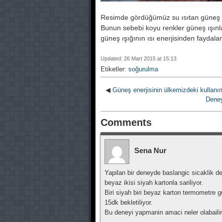
Resimde gördüğümüz su ısıtan güneş 
Bunun sebebi koyu renkler güneş ışınla
güneş ışığının ısı enerjisinden faydal
Updated: 26 Mart 2015 at 15:13
Etiketler:
soğurulma
◀
Güneş enerjisinin ülkemizdeki kullanı
Deney
Comments
Sena Nur
Yapilan bir deneyde baslangic sicaklik de
beyaz ikisi siyah kartonla sariliyor.
Biri siyah biri beyaz karton termometre g
15dk bekletiliyor.
Bu deneyi yapmanin amaci neler olabaili