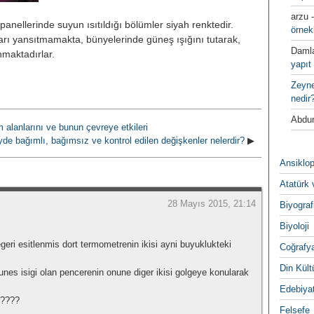
arzu
panellerinde suyun ısıtıldığı bölümler siyah renktedir.
örnek
rı yansıtmamakta, bünyelerinde güneş ışığını tutarak,
Daml
anmaktadırlar.
yapıt 
Zeyn
nedir
Abdur
m alanlarını ve bunun çevreye etkileri
de bağımlı, bağımsız ve kontrol edilen değişkenler nelerdir?
▶
Ansiklop
Atatürk 
28 Mayıs 2015, 21:14
Biyograf
Biyoloji
geri esitlenmis dort termometrenin ikisi ayni buyuklukteki
Coğrafy
Din Kültu
unes isigi olan pencerenin onune diger ikisi golgeye konularak
Edebiya
r????
Felsefe