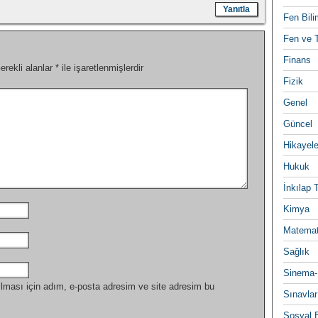
Yanıtla
Fen Bili
Fen ve T
Finans
erekli alanlar
*
ile işaretlenmişlerdir
Fizik
Genel
Güncel
Hikayele
Hukuk
İnkılap 
Kimya
Matemat
Sağlık
Sinema-
lması için adım, e-posta adresim ve site adresim bu
Sınavlar
Sosyal B