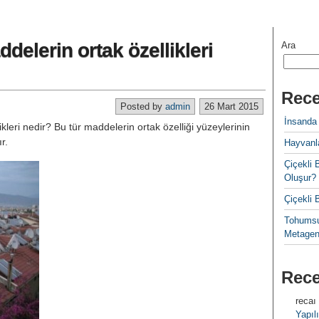
addelerin ortak özellikleri
Ara
Rece
Posted by
admin
26 Mart 2015
İnsanda
likleri nedir? Bu tür maddelerin ortak özelliği yüzeylerinin
r.
Hayvanla
Çiçekl
Oluşur?
Çiçekli
Tohumsu
Metagen
Rec
recaı
Yapılı