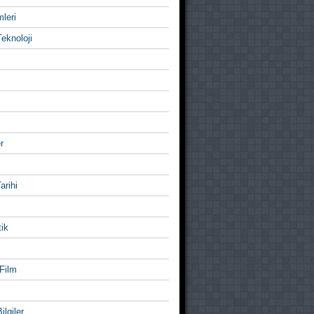
mleri
eknoloji
r
Tarihi
ik
Film
ilgiler