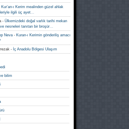
-
Kur’an-ı Kerim mealinden güzel ahlak
leriyle ilgili üç ayet…
a
-
Ülkemizdeki doğal varlık tarihi mekan
ve nesneleri tanıtan bir broşür…
ep Neva
-
Kuran-ı Kerimin gönderiliş amacı
?
rezak
-
İç Anadolu Bölgesi Ulaşım
edi
ve bilim
i
a
̈rü
t