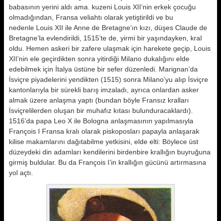
babasının yerini aldı ama. kuzeni Louis XII’nin erkek çocuğu
olmadığından, Fransa veliahtı olarak yetiştirildi ve bu
nedenle Louis XII ile Anne de Bretagne’ın kızı, düşes Claude de
Bretagne’la evlendirildi, 1515’te de, yirmi bir yaşındayken, kral
oldu. Hemen askeri bir zafere ulaşmak için harekete geçip, Louis
XII’nin ele geçirdikten sonra yitirdiği Milano dukalığını elde
edebilmek için İtalya üstüne bir sefer düzenledi. Marignan’da
İsviçre piyadelerini yendikten (1515) sonra Milano’yu alıp İsviçre
kantonlarıyla bir sürekli barış imzaladı, ayrıca onlardan asker
almak üzere anlaşma yaptı (bundan böyle Fransız kralları
İsviçrelilerden oluşan bir muhafız kıtası bulunduracaklardı).
1516’da papa Leo X ile Bologna anlaşmasının yapılmasıyla
François I Fransa kralı olarak piskoposları papayla anlaşarak
kilise makamlarını dağıtabilme yetkisini, elde elti: Böylece üst
düzeydeki din adamları kendilerini birdenbire krallığın buyruğuna
girmiş buldular. Bu da François I’in krallığın gücünü artırmasına
yol açtı.