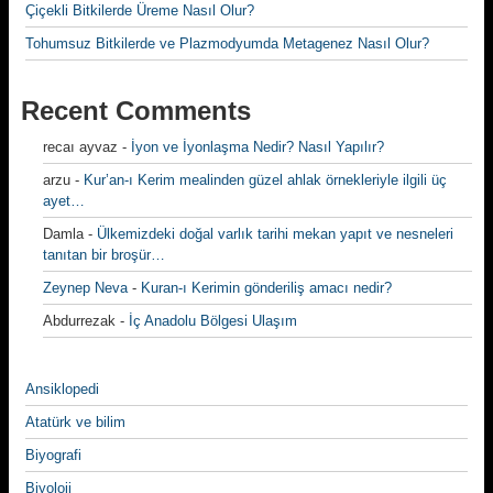
Çiçekli Bitkilerde Üreme Nasıl Olur?
Tohumsuz Bitkilerde ve Plazmodyumda Metagenez Nasıl Olur?
Recent Comments
recaı ayvaz
-
İyon ve İyonlaşma Nedir? Nasıl Yapılır?
arzu
-
Kur’an-ı Kerim mealinden güzel ahlak örnekleriyle ilgili üç
ayet…
Damla
-
Ülkemizdeki doğal varlık tarihi mekan yapıt ve nesneleri
tanıtan bir broşür…
Zeynep Neva
-
Kuran-ı Kerimin gönderiliş amacı nedir?
Abdurrezak
-
İç Anadolu Bölgesi Ulaşım
Ansiklopedi
Atatürk ve bilim
Biyografi
Biyoloji