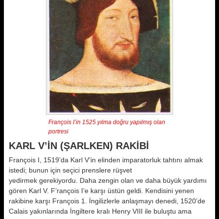
François I’in 1525 yılma doğru yapılmış olan
portresi
KARL V’İN (ŞARLKEN) RAKİBİ
François I, 1519’da Karl V’in elinden imparatorluk tahtını almak
istedi; bunun için seçici prenslere rüşvet
yedirmek gerekiyordu. Daha zengin olan ve daha büyük yardımı
gören Karl V. F’rançois I’e karşı üstün geldi. Kendisini yenen
rakibine karşı François 1. İngilizlerle anlaşmayı denedi, 1520’de
Calais yakınlarında İngiltere kralı Henry VIII ile buluştu ama