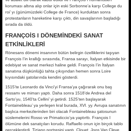
koruması altına alıp onlar için eski Sorbonne’a karşı College du
roi’ yı (günümüzdeki College de France) kurduktan sonra
protestanların hareketine karşı çıktı, din savaşlarının başladığı
sırada da öldü.
FRANÇOİS I DÖNEMİNDEKİ SANAT
ETKİNLİKLERİ
Rönesans dönemi insanının bütün belirgin özelliklerini taşıyan
François I’in krallığı sırasında, Fransa sarayı, İtalyan etkisinde bir
edebiyat ve sanat merkezi haline geldi. François I’in İtalyan
sanatına düşkünlüğü tahta çıkışından hemen sonra Loire
kıyısındaki şatolarında kendini gösterdi.
1515’te Leonardo da Vinci’yi Fransa’ya çağırarak onu baş
ressamı ve mimarı yaptı. Daha sonra 1518’de Andrea del
Sarto’yu, 1540’ta Cellini’ yi getirdi. 1525’ten başlayarak
Fontainebleau’ ya yerleşen kral burada, XVI. yy. Avrupa sanatının
başlıca merkezlerinden biri olacak Fontainebleau şatosunun
süslemelerini Rosso ve Primaticcio’ya yaptırttı. François I
ölümüne dek sanatçıları korudu. Raffaello onun için birçok tablo
gerçekleştirdi, Tiziano portresini yaptı, Clouet, Joos Van Cleve