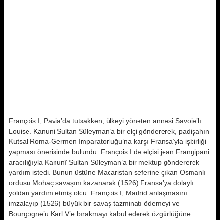
François I, Pavia’da tutsakken, ülkeyi yöneten annesi Savoie’lı
Louise. Kanuni Sultan Süleyman’a bir elçi göndererek, padişahın
Kutsal Roma-Germen İmparatorluğu’na karşı Fransa’yla işbirliği
yapması önerisinde bulundu. François I de elçisi jean Frangipani
aracılığıyla Kanunî Sultan Süleyman’a bir mektup göndererek
yardım istedi. Bunun üstüne Macaristan seferine çıkan Osmanlı
ordusu Mohaç savaşını kazanarak (1526) Fransa’ya dolaylı
yoldan yardım etmiş oldu. François I, Madrid anlaşmasını
imzalayıp (1526) büyük bir savaş tazminatı ödemeyi ve
Bourgogne’u Karl V’e bırakmayı kabul ederek özgürlüğüne