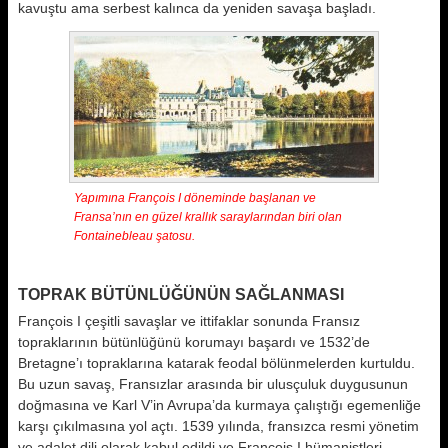
kavuştu ama serbest kalınca da yeniden savaşa başladı.
Yapımına François I döneminde başlanan ve
Fransa’nın en güzel krallık saraylarından biri olan
Fontainebleau şatosu.
TOPRAK BÜTÜNLÜĞÜNÜN SAĞLANMASI
François I çeşitli savaşlar ve ittifaklar sonunda Fransız
topraklarının bütünlüğünü korumayı başardı ve 1532’de
Bretagne’ı topraklarına katarak feodal bölünmelerden kurtuldu.
Bu uzun savaş, Fransızlar arasında bir ulusçuluk duygusunun
doğmasına ve Karl V’in Avrupa’da kurmaya çalıştığı egemenliğe
karşı çıkılmasına yol açtı. 1539 yılında, fransızca resmi yönetim
ve adalet dili olarak kabul edildi ve François I hümanistleri