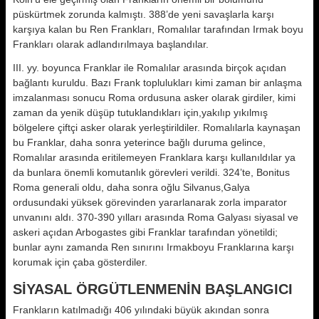
püskürtmek zorunda kalmıştı. 388’de yeni savaşlarla karşı
karşıya kalan bu Ren Frankları, Romalılar tarafından Irmak boyu
Frankları olarak adlandırılmaya başlandılar.
III. yy. boyunca Franklar ile Romalılar arasında birçok açıdan
bağlantı kuruldu. Bazı Frank toplulukları kimi zaman bir anlaşma
imzalanması sonucu Roma ordusuna asker olarak girdiler, kimi
zaman da yenik düşüp tutuklandıkları için,yakılıp yıkılmış
bölgelere çiftçi asker olarak yerleştirildiler. Romalılarla kaynaşan
bu Franklar, daha sonra yeterince bağlı duruma gelince,
Romalılar arasında eritilemeyen Franklara karşı kullanıldılar ya
da bunlara önemli komutanlık görevleri verildi. 324’te, Bonitus
Roma generali oldu, daha sonra oğlu Silvanus,Galya
ordusundaki yüksek görevinden yararlanarak zorla imparator
unvanını aldı. 370-390 yılları arasında Roma Galyası siyasal ve
askeri açıdan Arbogastes gibi Franklar tarafından yönetildi;
bunlar aynı zamanda Ren sınırını Irmakboyu Franklarına karşı
korumak için çaba gösterdiler.
SİYASAL ÖRGÜTLENMENİN BAŞLANGICI
Frankların katılmadığı 406 yılındaki büyük akından sonra