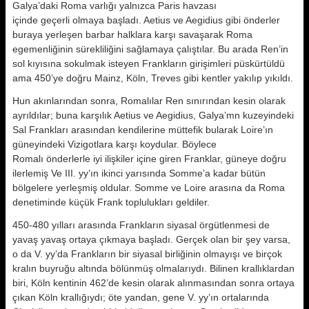
Galya’daki Roma varlığı yalnızca Paris havzası
içinde geçerli olmaya başladı. Aetius ve Aegidius gibi önderler
buraya yerleşen barbar halklara karşı savaşarak Roma
egemenliğinin sürekliliğini sağlamaya çalıştılar. Bu arada Ren’in
sol kıyısına sokulmak isteyen Frankların girişimleri püskürtüldü
ama 450’ye doğru Mainz, Köln, Treves gibi kentler yakılıp yıkıldı.
Hun akınlarından sonra, Romalılar Ren sınırından kesin olarak
ayrıldılar; buna karşılık Aetius ve Aegidius, Galya’mn kuzeyindeki
Sal Frankları arasından kendilerine müttefik bularak Loire’ın
güneyindeki Vizigotlara karşı koydular. Böylece
Romalı önderlerle iyi ilişkiler içine giren Franklar, güneye doğru
ilerlemiş Ve III. yy’ın ikinci yarısında Somme’a kadar bütün
bölgelere yerleşmiş oldular. Somme ve Loire arasına da Roma
denetiminde küçük Frank toplulukları geldiler.
450-480 yılları arasında Frankların siyasal örgütlenmesi de
yavaş yavaş ortaya çıkmaya başladı. Gerçek olan bir şey varsa,
o da V. yy’da Frankların bir siyasal birliğinin olmayışı ve birçok
kralın buyruğu altında bölünmüş olmalarıydı. Bilinen krallıklardan
biri, Köln kentinin 462’de kesin olarak alınmasından sonra ortaya
çıkan Köln krallığıydı; öte yandan, gene V. yy’ın ortalarında