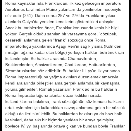
Roma kaynaklarında Franklardan, ilk kez geleceğin imparatoru
Aurelianus tarafından Mainz yakınlarında yenilmeleri nedeniyle
söz edilir (241). Daha sonra 257 ve 276’da Frankların yıkıcı
akınlarla Galya’da yeniden kendilerini gösterdikleri anlaşılır.
Ancak bu tarihlerden önce, Franklar konusunda kesin bir bilgi
yoktur. Gerçek olduğu sanılan bir varsayıma göre, “gözüpek,
cesaretli” anlamına gelen “
frank
” sözcüğü önce Roma
imparatorluğu yakınlarında Aşağı Ren’in sağ kıyısına (Köln’den
ırmağın ağzına kadar olan bölge) yerleşen halkları belirtmek için
kullanılmıştır. Bu halklar arasında Chamavilerden,
Brukterelerden, Amsivarilerden, Chattlardan, Hattuarilerden,
Sicambruslardan söz edilebilir. Bu halklar III. yy’ın ilk yarısında
Roma İmparatorluğuna yağma akınları düzenlemek amacıyla
kendi aralarında birleştiler ama gerçek anlamda bir kaynaşma
yoluna gitmediler. Romalı yazarların Frank adını bu halkların
Roma İmparatorluğuna akınlar düzenledikleri sırada
kullandıklarına bakılırsa, frank sözcüğünün söz konusu halkların
ortak eylemleri için kullandıkları savaş anlamına gelen bir sözcük
olduğu da ileri sürülebilir. Bu halklardan bazıları ya da bazı halk
kesimleri, daha sıkı bir biçimde yeniden bir araya gelmişler,
böylece IV. yy. başlarında ortaya çıkan ve bundan böyle Franklar