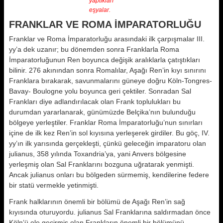
yaptıkları
eşyalar.
FRANKLAR VE ROMA İMPARATORLUĞU
Franklar ve Roma İmparatorluğu arasındaki ilk çarpışmalar III.
yy’a dek uzanır; bu dönemden sonra Franklarla Roma
İmparatorluğunun Ren boyunca değişik aralıklarla çatıştıkları
bilinir. 276 akınından sonra Romalılar, Aşağı Ren’in kıyı sınırını
Franklara bırakarak, savunmalarını güneye doğru Köln-Tongres-
Bavay- Boulogne yolu boyunca geri çektiler. Sonradan Sal
Frankları diye adlandırılacak olan Frank toplulukları bu
durumdan yararlanarak, günümüzde Belçika’nın bulunduğu
bölgeye yerleştiler. Franklar Roma İmparatorluğu’nun sınırları
içine de ilk kez Ren’in sol kıyısına yerleşerek girdiler. Bu göç, IV.
yy’ın ilk yarısında gerçekleşti, çünkü geleceğin imparatoru olan
julianus, 358 yılında Toxandria’ya, yani Anvers bölgesine
yerleşmiş olan Sal Franklarını bozguna uğratarak yenmişti.
Ancak julianus onları bu bölgeden sürmemiş, kendilerine federe
bir statü vermekle yetinmişti.
Frank halklarının önemli bir bölümü de Aşağı Ren’in sağ
kıyısında oturuyordu. julianus Sal Franklarına saldırmadan önce
Köln’ü ele geçirmiş olan Frankların önemli bir bölümünü