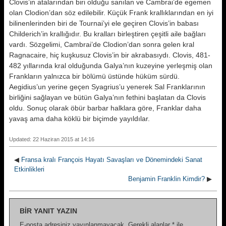
Clovis’in atalarından biri olduğu sanılan ve Cambrai’de egemen
olan Clodion’dan söz edilebilir. Küçük Frank krallıklarından en iyi
bilinenlerinden biri de Tournai’yi ele geçiren Clovis’in babası
Childerich’in krallığıdır. Bu kralları birleştiren çeşitli aile bağları
vardı. Sözgelimi, Cambrai’de Clodion’dan sonra gelen kral
Ragnacaire, hiç kuşkusuz Clovis’in bir akrabasıydı. Clovis, 481-
482 yıllarında kral olduğunda Galya’nın kuzeyine yerleşmiş olan
Frankların yalnızca bir bölümü üstünde hüküm sürdü.
Aegidius’un yerine geçen Syagrius’u yenerek Sal Franklarının
birliğini sağlayan ve bütün Galya’nın fethini başlatan da Clovis
oldu. Sonuç olarak öbür barbar halklara göre, Franklar daha
yavaş ama daha köklü bir biçimde yayıldılar.
Updated: 22 Haziran 2015 at 14:16
◀
Fransa kralı François Hayatı Savaşları ve Dönemindeki Sanat
Etkinlikleri
Benjamin Franklin Kimdir?
▶
BIR YANIT YAZIN
E-posta adresiniz yayınlanmayacak.
Gerekli alanlar
*
ile