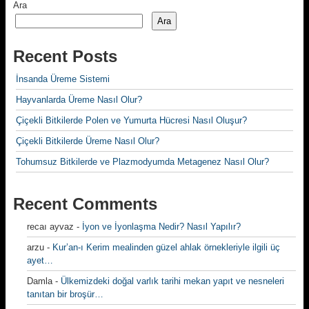
Ara
Ara
Recent Posts
İnsanda Üreme Sistemi
Hayvanlarda Üreme Nasıl Olur?
Çiçekli Bitkilerde Polen ve Yumurta Hücresi Nasıl Oluşur?
Çiçekli Bitkilerde Üreme Nasıl Olur?
Tohumsuz Bitkilerde ve Plazmodyumda Metagenez Nasıl Olur?
Recent Comments
recaı ayvaz
-
İyon ve İyonlaşma Nedir? Nasıl Yapılır?
arzu
-
Kur’an-ı Kerim mealinden güzel ahlak örnekleriyle ilgili üç
ayet…
Damla
-
Ülkemizdeki doğal varlık tarihi mekan yapıt ve nesneleri
tanıtan bir broşür…