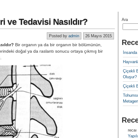
eri ve Tedavisi Nasıldır?
Ara
Posted by
admin
26 Mayıs 2015
Rece
asıldır?
Bir organın ya da bir organın bir bölümünün,
erindeki doğal ya da raslantı sonucu ortaya çıkmış bir
İnsanda
.
Hayvanla
Çiçekl
Oluşur?
Çiçekli
Tohumsu
Metagen
Rec
recaı
Yapılı