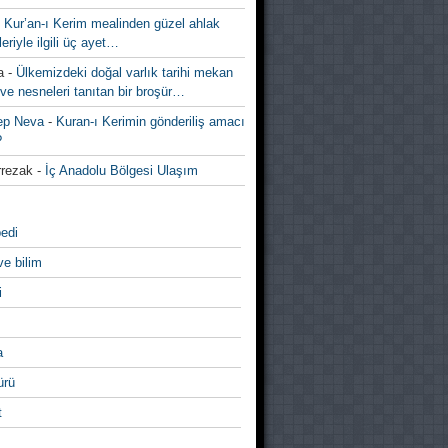
-
Kur’an-ı Kerim mealinden güzel ahlak
leriyle ilgili üç ayet…
a
-
Ülkemizdeki doğal varlık tarihi mekan
ve nesneleri tanıtan bir broşür…
ep Neva
-
Kuran-ı Kerimin gönderiliş amacı
?
rezak
-
İç Anadolu Bölgesi Ulaşım
edi
ve bilim
i
a
̈rü
t