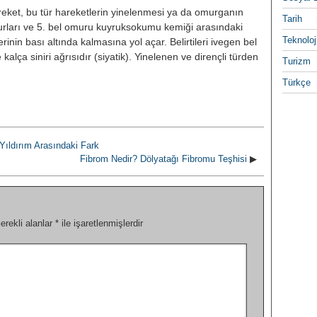
hareket, bu tür hareketlerin yinelenmesi ya da omurganın
Tarih
omurları ve 5. bel omuru kuyruksokumu kemiği arasındaki
Teknoloj
erinin bası altında kalmasına yol açar. Belirtileri ivegen bel
kalça siniri ağrısıdır (siyatik). Yinelenen ve dirençli türden
Turizm
Türkçe
e Yıldırım Arasındaki Fark
Fibrom Nedir? Dölyatağı Fibromu Teşhisi
▶
erekli alanlar
*
ile işaretlenmişlerdir