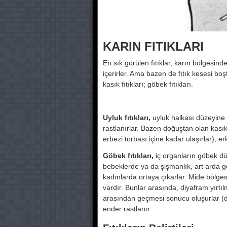
KARIN FITIKLARI
En sık görülen fıtıklar, karın bölgesin
içerirler. Ama bazen de fıtık kesesi boştu
kasık fıtıkları; göbek fıtıkları.
Uyluk fıtıkları,
uyluk halkası düzeyine i
rastlanırlar. Bazen doğuştan olan kasık 
erbezi torbası içine kadar ulaşırlar), e
Göbek fıtıkları,
iç organların göbek du
bebeklerde ya da şişmanlık, art arda g
kadınlarda ortaya çıkarlar. Mide bölgesi ve
vardır. Bunlar arasında, diyafram yırtılm
arasından geçmesi sonucu oluşurlar (di
ender rastlanır.