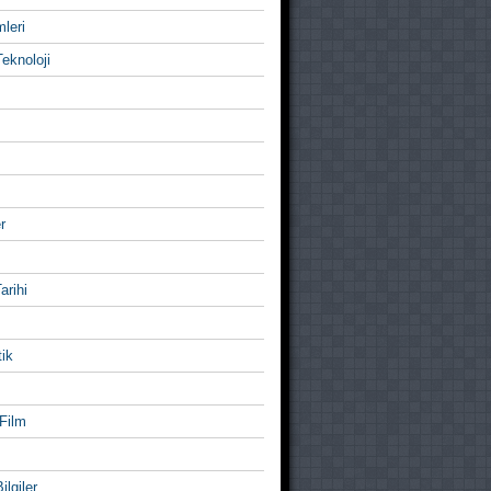
mleri
eknoloji
r
Tarihi
ik
Film
ilgiler