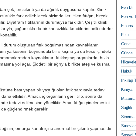
Fen Bili
̆rıdan çok, bir sıkıntı ya da ağırlık duygusuna kapılır. Klinik
rükle fark edilebilecek biçimde ileri itilen fıtığın, birçok
Fen ve T
lir. Diyafram fıtıklarının durumuysa farklıdır. Çeşitli klinik
Finans
larıyla, çoğunlukla da bir kansızlıkla kendilerini belli ederler
konabilir.
Fizik
Genel
 acil durum oluşturan fıtık boğulmasından kaynaklanır.
anlann ya kesenin boynundaki bir sıkışma ya da kese içindeki
Güncel
ılamamalarmdan kaynaklanır; fıtıklaşmış organlarda, hızla
Hikayele
rmasına yol açar. Şiddetli bir ağrıyla birlikte ateş ve kusma
Hukuk
İnkılap 
Kimya
 üstüne bası yapan bir yaştığı olan fıtık sargısıyla tedavi
i daha etkilidir. Amacı, iç organlann geri itilip, sonra da
Matemat
̧ünde tedavi edilmesine yöneliktir. Ama, fıtığın yinelemesini
Sağlık
ni de güçlendirmek gerekir.
Sinema-
Sınavlar
irdeğinin, omurga kanalı içine anormal bir çıkıntı yapmasıdır
Sosyal B