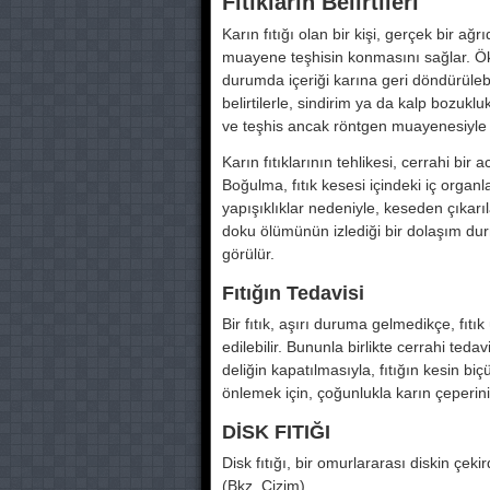
Fıtıkların Belirtileri
Karın fıtığı olan bir kişi, gerçek bir ag
muayene teşhisin konmasını sağlar. Öksü
durumda içeriği karına geri döndürülebi
belirtilerle, sindirim ya da kalp bozukluk
ve teşhis ancak röntgen muayenesiyle 
Karın fıtıklarının tehlikesi, cerrahi bir
Boğulma, fıtık kesesi içindeki iç org
yapışıklıklar nedeniyle, keseden çıkar
doku ölümünün izlediği bir dolaşım du
görülür.
Fıtığın Tedavisi
Bir fıtık, aşırı duruma gelmedikçe, fıtık
edilebilir. Bununla birlikte cerrahi tedav
deliğin kapatılmasıyla, fıtığın kesin bic
önlemek için, çoğunlukla karın çeperi
DİSK FITIĞI
Disk fıtığı, bir omurlararası diskin çek
(Bkz. Çizim).