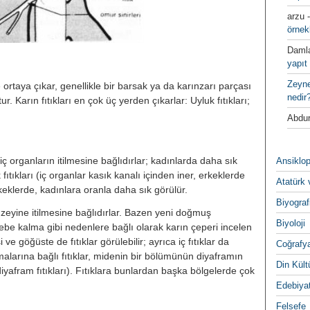
arzu
örnek
Daml
yapıt 
Zeyn
de ortaya çıkar, genellikle bir barsak ya da karınzarı parçası
nedir
r. Karın fıtıkları en çok üç yerden çıkarlar: Uyluk fıtıkları;
Abdur
ç organların itilmesine bağlıdırlar; kadınlarda daha sık
Ansiklop
fıtıkları (iç organlar kasık kanalı içinden iner, erkeklerde
Atatürk 
rkeklerde, kadınlara oranla daha sık görülür.
Biyograf
̈zeyine itilmesine bağlıdırlar. Bazen yeni doğmuş
Biyoloji
ebe kalma gibi nedenlere bağlı olarak karın çeperi incelen
 göğüste de fıtıklar görülebilir; ayrıca iç fıtıklar da
Coğrafy
alarına bağlı fıtıklar, midenin bir bölümünün diyaframın
Din Kültu
yafram fıtıkları). Fıtıklara bunlardan başka bölgelerde çok
Edebiya
Felsefe