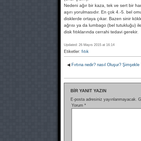
Nedeni ağır bir kaza, tek ve sert bir 
aşırı yorulmasıdır. En çok 4.-5. bel 
disklerde ortaya çıkar. Bazen sinir kökl
ağrısı ya da lumbago (bel tutukluğu) ile 
disk fıtıklarında cerrahi tedavi gerekir.
Updated: 26 Mayıs 2015 at 16:14
Etiketler:
fıtık
◀
Fırtına nedir? nasıl Oluşur? Şimşekl
BIR YANIT YAZIN
E-posta adresiniz yayınlanmayacak.
G
Yorum
*