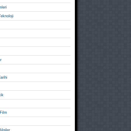
mleri
eknoloji
r
Tarihi
ik
Film
ilgiler