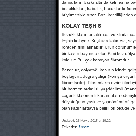
damarların baskı altında kalmasına bağlı
bozuklukları; kabızlık; bacaklarda ödem
büyümesiyle artar. Bazı kendiliğinden 
KOLAY TEŞHİS
Bozuklukların anlatılması ve klinik muaye
teşhis kolaydır. Kuşkuda kalınırsa, say
röntgen filmi alınabilir. Urun görünümle
bir kavun boyunda olur. Kimi kez dölyatag
kaldırır: Bu, çok kanayan fibromdur.
Bazen ur, dölyatağı kasının içinde geli
boşluğuna doğru gelişir (komşu organ
fibromlardır). Fibromlarm evrimi ilerley
bir hormon tedavisi, yaşdönümü (meno
çoğunlukla önemli kanamalar nedeniyl
dölyatağının yaşlı ve yaşdönümünü g
olan kadınlardaysa belirli bir ölçüde v
Updated: 26 Mayıs 2015 at 16:22
Etiketler:
fibrom