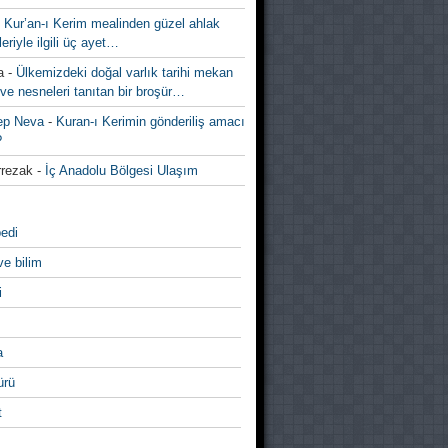
-
Kur’an-ı Kerim mealinden güzel ahlak
leriyle ilgili üç ayet…
a
-
Ülkemizdeki doğal varlık tarihi mekan
ve nesneleri tanıtan bir broşür…
ep Neva
-
Kuran-ı Kerimin gönderiliş amacı
?
rezak
-
İç Anadolu Bölgesi Ulaşım
edi
ve bilim
i
a
̈rü
t