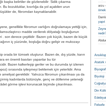
 başka belirtiler de gözlenebilir: Sidik çıkarma
arzu
. Bu bozukluklar, kısırlığa da yol açabilen urun
örnek
düşükler de, fibromdan kaynaklanabilir.
Daml
yapıt 
ne, genellikle fibromun varlığını doğrulamaya yettiği için,
Zeyn
damsızlaştırıcı madde verilerek dölyatağı boşluğunun
nedir
ri . son derece çeşitlidir: Bazen çok küçük, bazen de küçük
Abdur
̆ının iç yüzünde, boşluğa doğru gelişir ve mukozayı
şip orada bir tümsek oluşturur. Bazen de, dış yüzde, karın
Ansiklop
lara en önemli basıları yapanlar bu tür
Atatürk 
icidir. Bazen kalkerleşip geriler ve bu durumda iyi izlenen
poz) sırasında iyileşmeyi beklemek için yeterlidir. Ama
Biyograf
e ameliyat gereklidir: Yalnızca fibromun çıkarılması ya da
Biyoloji
eçirmiş kadınlarda bütünüyle, genç ve döllenme yeteneği
Coğrafy
e âdet görme işlevi korunacak biçimde çıkarılması.
Din Kültu
Edebiya
Felsefe