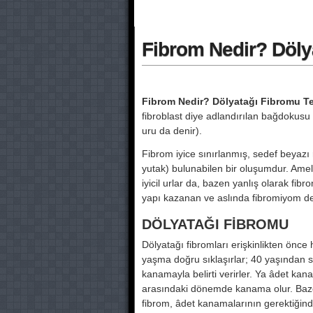
Fibrom Nedir? Dölya
Fibrom Nedir? Dölyatağı Fibromu Tes
fibroblast diye adlandırılan bağdokusu 
uru da denir).
Fibrom iyice sınırlanmış, sedef beyazı re
yutak) bulunabilen bir oluşumdur. Ameliy
iyicil urlar da, bazen yanlış olarak fibr
yapı kazanan ve aslında fibromiyom de
DÖLYATAĞI FİBROMU
Dölyatağı fibromları erişkinlikten önce
yaşma doğru sıklaşırlar; 40 yaşından s
kanamayla belirti verirler. Ya âdet k
arasındaki dönemde kanama olur. Ba
fibrom, âdet kanamalarının gerektiğind