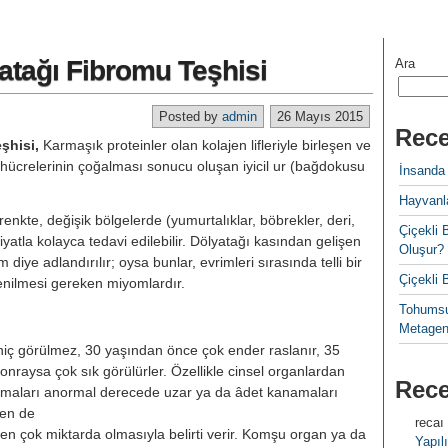
tağı Fibromu Teşhisi
Ara
Posted by
admin
26 Mayıs 2015
Rece
̧hisi,
Karmaşık proteinler olan kolajen lifleriyle birleşen ve
hücrelerinin çoğalması sonucu oluşan iyicil ur (bağdokusu
İnsanda
Hayvanla
nkte, değişik bölgelerde (yumurtalıklar, böbrekler, deri,
Çiçekl
atla kolayca tedavi edilebilir. Dölyatağı kasından gelişen
Oluşur?
om diye adlandırılır; oysa bunlar, evrimleri sırasında telli bir
Çiçekli
nilmesi gereken miyomlardır.
Tohumsu
Metagen
 hiç görülmez, 30 yaşından önce çok ender raslanır, 35
onraysa çok sık görülürler. Özellikle cinsel organlardan
Rec
anamaları anormal derecede uzar ya da âdet kanamaları
zen de
recaı
en çok miktarda olmasıyla belirti verir. Komşu organ ya da
Yapılı