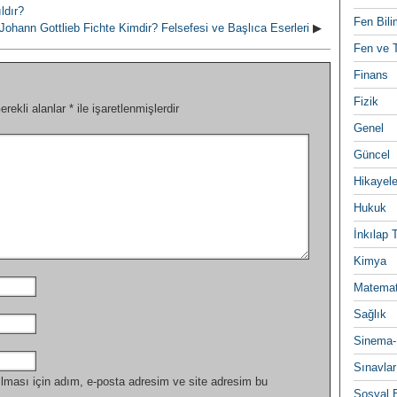
ıldır?
Fen Bili
Johann Gottlieb Fichte Kimdir? Felsefesi ve Başlıca Eserleri
▶
Fen ve T
Finans
Fizik
erekli alanlar
*
ile işaretlenmişlerdir
Genel
Güncel
Hikayele
Hukuk
İnkılap 
Kimya
Matemat
Sağlık
Sinema-
Sınavlar
lması için adım, e-posta adresim ve site adresim bu
Sosyal B