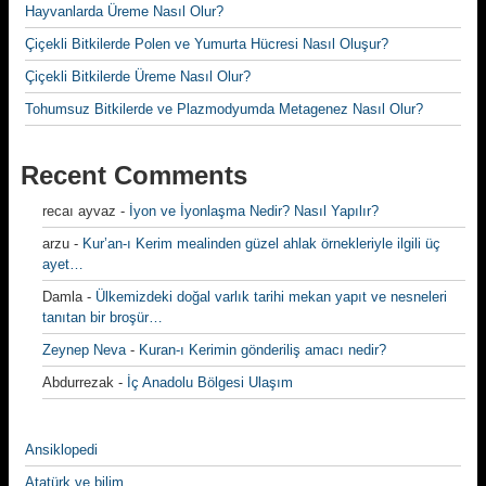
Hayvanlarda Üreme Nasıl Olur?
Çiçekli Bitkilerde Polen ve Yumurta Hücresi Nasıl Oluşur?
Çiçekli Bitkilerde Üreme Nasıl Olur?
Tohumsuz Bitkilerde ve Plazmodyumda Metagenez Nasıl Olur?
Recent Comments
recaı ayvaz
-
İyon ve İyonlaşma Nedir? Nasıl Yapılır?
arzu
-
Kur’an-ı Kerim mealinden güzel ahlak örnekleriyle ilgili üç
ayet…
Damla
-
Ülkemizdeki doğal varlık tarihi mekan yapıt ve nesneleri
tanıtan bir broşür…
Zeynep Neva
-
Kuran-ı Kerimin gönderiliş amacı nedir?
Abdurrezak
-
İç Anadolu Bölgesi Ulaşım
Ansiklopedi
Atatürk ve bilim