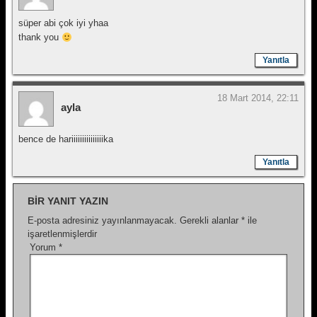
süper abi çok iyi yhaa
thank you
Yanıtla
18 Mart 2014, 22:11
ayla
bence de hariiiiiiiiiiiiiiika
Yanıtla
BIR YANIT YAZIN
E-posta adresiniz yayınlanmayacak.
Gerekli alanlar
*
ile
işaretlenmişlerdir
Yorum
*