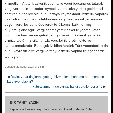
kıymetlidir. Atatürk askerlik yapma ile vergi borcunu eş tutarak
vergi vermenin ne kadar kıymetli ve mutlaka yerine getirilmesi
gereken bir görev olduğunu ortaya koymaktadır. Askerlik yaparak
nasıl ülkemizi iç ve dış tehlikelere karşı koruyorsak, üzerimize
düşen vergi borcunu ödeyerek te ülkemizi kalkındırmış,
büyütmüş olacağız. Vergi ödemeyerek askerlik yapma vatan
borcu bile tam yerine getirilmemiş olacaktır. Askerlik yaparken
elimize aldığımız silahlar v.b. vergiler ile üretilmekte ve
satınalınmaktadır. Bunu çok iyi bilen Atatürk Türk vatandaşları da
bunu kavrasın diye vergi vermeyi askerlik yapma ile eşdeğerde
tutmuştur.
Updated: 22 Şubat 2014 at 14:55
◀
Devlet vatandaşlarına yaptığı hizmetlerin harcamalarını nereden
karşılıyor olabilir?
Faturalarınızı inceleyiniz, hangi vergiler yer alır?
▶
BIR YANIT YAZIN
E-posta adresiniz yayınlanmayacak.
Gerekli alanlar
*
ile