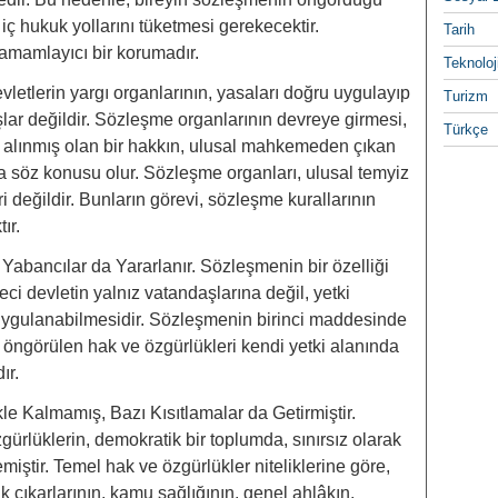
iç hukuk yollarını tüketmesi gerekecektir.
Tarih
 tamamlayıcı bir korumadır.
Teknoloj
evletlerin yargı organlarının, yasaları doğru uygulayıp
Turizm
ar değildir. Sözleşme organlarının devreye girmesi,
Türkçe
a alınmış olan bir hakkın, ulusal mahkemeden çıkan
söz konusu olur. Sözleşme organları, ulusal temyiz
i değildir. Bunların görevi, sözleşme kurallarının
ır.
abancılar da Yararlanır. Sözleşmenin bir özelliği
eci devletin yalnız vatandaşlarına değil, yetki
ygulanabilmesidir. Sözleşmenin birinci maddesinde
e öngörülen hak ve özgürlükleri kendi yetki alanında
ır.
le Kalmamış, Bazı Kısıtlamalar da Getirmiştir.
zgürlüklerin, demokratik bir toplumda, sınırsız olarak
ştir. Temel hak ve özgürlükler niteliklerine göre,
 çıkarlarının, kamu sağlığının, genel ahlâkın,