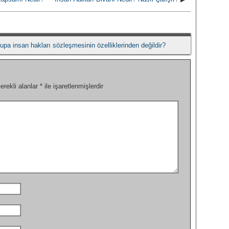
upa insan hakları sözleşmesinin özelliklerinden değildir?
erekli alanlar
*
ile işaretlenmişlerdir