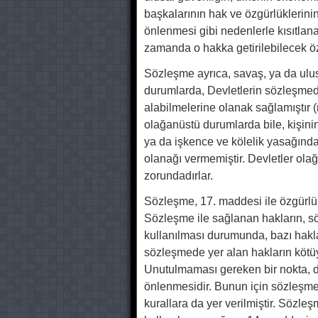
başkalarının hak ve özgürlükleri
önlenmesi gibi nedenlerle kısıtlan
zamanda o hakka getirilebilecek özel
Sözleşme ayrıca, savaş, ya da ulusu
durumlarda, Devletlerin sözleşmede
alabilmelerine olanak sağlamıştır (
olağanüstü durumlarda bile, kişin
ya da işkence ve kölelik yasağın
olanağı vermemiştir. Devletler ola
zorundadırlar.
Sözleşme, 17. maddesi ile özgürlük
Sözleşme ile sağlanan hakların, 
kullanılması durumunda, bazı hakla
sözleşmede yer alan hakların kötu
Unutulmaması gereken bir nokta, d
önlenmesidir. Bunun için sözleşm
kurallara da yer verilmiştir. Sözl