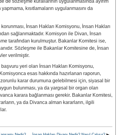
e de sözleşme kurallarının uygulanmasında ayırım
ırım yapmama, kısıtlamaların uygulanmasını da
n korunması, İnsan Hakları Komisyonu, İnsan Hakları
ndan sağlanmaktadır. Komisyon ile Divan, İnsan
̧me tarafından kurulmuştur. Bakanlar Komitesi ise,
nıdır. Sözleşme ile Bakanlar Komitesine de, İnsan
er verilmiştir.
 başvuru yeri olan İnsan Hakları Komisyonu,
. Komisyonca esas hakkında hazırlanan raporun,
ı zorunlu karar durumuna gelebilmesi için, siyasal bir
ygun bulunması, ya da yargısal bir organ olan
ivanca karara bağlanması gerekir. Bakanlar Komitesi,
arların, ya da Divanca alman kararların, ilgili
lar.
 Kapsamı Nedir?
İnsan Hakları Divanı Nedir? Nasıl Çalışır?
▶