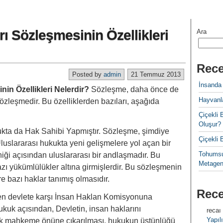
 Sözleşmesinin Özellikleri
Ara
Rece
Posted by
admin
21 Temmuz 2013
İnsanda
nin Özellikleri Nelerdir?
Sözleşme, daha önce de
Hayvanla
r sözleşmedir. Bu özelliklerden bazıları, aşağıda
Çiçekl
Oluşur?
kta da Hak Sahibi Yapmıştır. Sözleşme, şimdiye
Çiçekli
luslararası hukukta yeni gelişmelere yol açan bir
Tohumsu
iği açısından uluslararası bir andlaşmadır. Bu
Metagen
 yükümlülükler altına girmişlerdir. Bu sözleşmenin
ylere bazı haklar tanımış olmasıdır.
Rec
eyen devlete karşı İnsan Haklan Komisyonuna
 Hukuk açısından, Devletin, insan haklarını
recaı
Yapılı
 mahkeme önüne çıkarılması, hukukun üstünlüğü