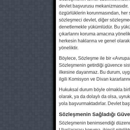
devlet başvurusu mekanizmasıdır. S
özgürlüklerin korunmasından, her 
sözleşmeci devlet, diğer sözleşm
denetlemekle yükümlüdür. Bu yüku
çıkarlarını koruma amacına yöneli
herkesin haklarına ve genel olarak
yöneliktir.
Böylece, Sözleşme ile bir «Avrup
Sözleşmenin getirdiği güvence sist
ilkesine dayanmaz. Bu durum, uygula
ilgili Komisyon ve Divan kararlarında 
Hukuksal durum böyle olmakla birli
olarak, ya da dolaylı da olsa, uyruk
yola başvurmaktadırlar. Devlet başv
Sözleşmenin Sağladığı Güve
Sözleşmenin benimsendiği düzende
Uluslararası koruma, ikincil nitelikt