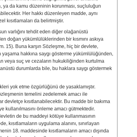
nin, ya da kamu düzeninin korunması, suçluluğun
abilecektir. Her hakkı düzenleyen madde, aynı
 kısıtlamaları da belirtmiştir.
n varlığını tehdit eden diğer olağanüstü
n doğan yükümlülüklerinden bir kısmını askıya
m. 15). Buna karşın Sözleşme, hiç bir devlete,
in yaşama hakkına saygı gösterme yükümlülüğünden,
dan veya suç ve cezaların hukukiliğinden kurtulma
ğanüstü durumlarda bile, bu haklara saygı göstermek
leri yok etme özgürlüğünü de yasaklamıştır.
sözleşmenin temelini zedelemek amacı ile
r devletçe kısıtlanabilecektir. Bu madde bir bakıma
̈ye kullanılmasını önleme amacı gütmektedir.
evletin de bu maddeyi kötüye kullanmasının
ede, kısıtlamaların uygulama alanını, sınırlayan
eşmenin 18. maddesinde kısıtlamaların amacı dışında