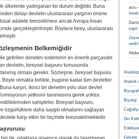
k ülkelerde yadırganan bir durum değildir. Buna
arzu
sinden dolayı devletin uluslararası yargının önüne
örnek
, ulusal adalete benzetilmesi ancak Avrupa İnsan
Daml
çimde gerçekleştirilmiştir. Böylece birey, uluslararası
yapıt 
miştir.
Zeyn
nedir
̈zleşmenin Belkemiğidir
Abdur
ile getirilen denetim sisteminin en önemli parçasıdır.
ılan devletin, bireysel başvuru konusunda
tanımış olması gerekir. Sözleşme, bireysel başvuru
Ansiklop
r. Böyle olmakla birlikte, bugüne kadar tüm devletler
Atatürk 
 Buna karşın, ikinci bir denetim yolu olan devlet
Biyograf
 Komisyonun yetkisini tanımasına gerek yoktur.
Biyoloji
ndiliklerinden sahiptirler. Bireysel başvuru,
e özgürlüklere daha saygılı olmalarını sağlayan
Coğrafy
, devlete karşı etkin bir biçimde korunabilmektedir.
Din Kültu
Başvurusu
Edebiya
Felsefe
 biri de, ortaklaşa güvence olarak da tanımlanan,