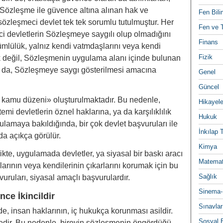
özleşme ile güvence altına alınan hak ve
Fen Bili
sözleşmeci devlet tek tek sorumlu tutulmuştur. Her
Fen ve T
eci devletlerin Sözleşmeye saygılı olup olmadığını
Finans
̈mlülük, yalnız kendi vatmdaşlarını veya kendi
Fizik
k değil, Sözleşmenin uygulama alanı içinde bulunan
 da, Sözleşmeye saygı gösterilmesi amacına
Genel
Güncel
a kamu düzeni» oluşturulmaktadır. Bu nedenle,
Hikayele
emi devletlerin öznel haklarına, ya da karşılıklılık
Hukuk
maya bakıldığında, bir çok devlet başvuruları ile
İnkılap 
açıkça görülür.
Kimya
kte, uygulamada devletler, ya siyasal bir baskı aracı
Matemat
larının veya kendilerinin çıkarlarını korumak için bu
Sağlık
uruları, siyasal amaçlı başvurulardır.
Sinema-
nce İkincildir
Sınavlar
, insan haklarının, iç hukukça korunması asildir.
Sosyal B
edir. Bu nedenle, bireyin sözleşmenin öngördüğü