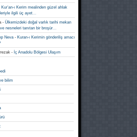
-
Kur’an-ı Kerim mealinden güzel ahlak
leriyle ilgili üç ayet…
a
-
Ülkemizdeki doğal varlık tarihi mekan
ve nesneleri tanıtan bir broşür…
ep Neva
-
Kuran-ı Kerimin gönderiliş amacı
?
rezak
-
İç Anadolu Bölgesi Ulaşım
edi
ve bilim
i
a
̈rü
t