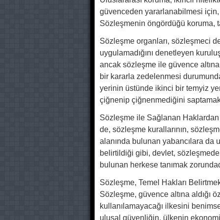
güvenceden yararlanabilmesi için, 
Sözleşmenin öngördüğü koruma,
Sözleşme organları, sözleşmeci d
uygulamadığını denetleyen kuruluşl
ancak sözleşme ile güvence altın
bir kararla zedelenmesi durumunda 
yerinin üstünde ikinci bir temyiz yer
çiğnenip çiğnenmediğini saptamakt
Sözleşme ile Sağlanan Haklardan Y
de, sözleşme kurallarının, sözleşm
alanında bulunan yabancılara da u
belirtildiği gibi, devlet, sözleşmed
bulunan herkese tanımak zorundad
Sözleşme, Temel Hakları Belirtmek
Sözleşme, güvence altına aldığı ö
kullanılamayacağı ilkesini benimsemi
ulusal güvenliğin, ülkenin ekonomik