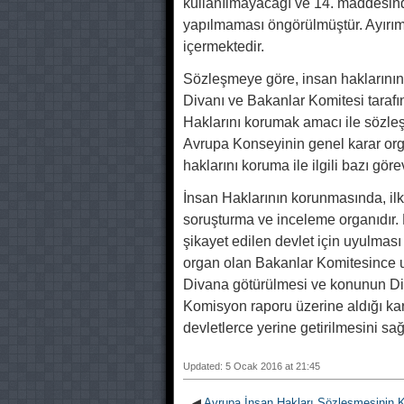
kullanılmayacağı ve 14. maddesind
yapılmaması öngörülmüştür. Ay
içermektedir.
Sözleşmeye göre, insan haklarını
Divanı ve Bakanlar Komitesi tarafı
Haklarını korumak amacı ile sözles
Avrupa Konseyinin genel karar orga
haklarını koruma ile ilgili bazı görevl
İnsan Haklarının korunmasında, ilk
soruşturma ve inceleme organıdır
şikayet edilen devlet için uyulmas
organ olan Bakanlar Komitesince u
Divana götürülmesi ve konunun D
Komisyon raporu üzerine aldığı kar
devletlerce yerine getirilmesini sağ
Updated: 5 Ocak 2016 at 21:45
◀
Avrupa İnsan Hakları Sözleşmesinin