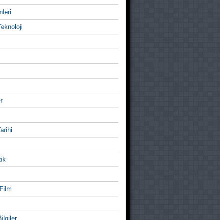
mleri
eknoloji
r
Tarihi
ik
Film
ilgiler