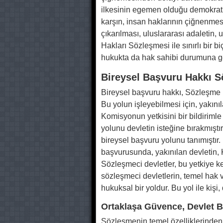
ilkesinin egemen olduğu demokrati
karşın, insan haklarının çiğnenme
çıkarılması, uluslararası adaletin
Hakları Sözleşmesi ile sınırlı bir bi
hukukta da hak sahibi durumuna gel
Bireysel Başvuru Hakkı So
Bireysel başvuru hakkı, Sözleşme 
Bu yolun işleyebilmesi için, yakın
Komisyonun yetkisini bir bildirimle 
yolunu devletin isteğine bırakmıştı
bireysel başvuru yolunu tanımıştır.
başvurusunda, yakınılan devletin,
Sözleşmeci devletler, bu yetkiye ke
sözleşmeci devletlerin, temel hak v
hukuksal bir yoldur. Bu yol ile kişi
Ortaklaşa Güvence, Devlet 
Sözleşmenin temel özelliklerinden