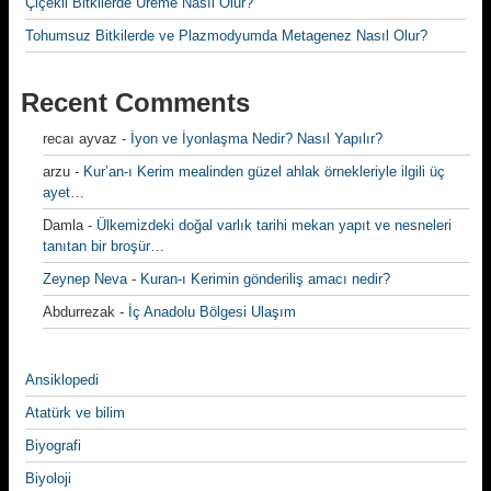
Çiçekli Bitkilerde Üreme Nasıl Olur?
Tohumsuz Bitkilerde ve Plazmodyumda Metagenez Nasıl Olur?
Recent Comments
recaı ayvaz
-
İyon ve İyonlaşma Nedir? Nasıl Yapılır?
arzu
-
Kur’an-ı Kerim mealinden güzel ahlak örnekleriyle ilgili üç
ayet…
Damla
-
Ülkemizdeki doğal varlık tarihi mekan yapıt ve nesneleri
tanıtan bir broşür…
Zeynep Neva
-
Kuran-ı Kerimin gönderiliş amacı nedir?
Abdurrezak
-
İç Anadolu Bölgesi Ulaşım
Ansiklopedi
Atatürk ve bilim
Biyografi
Biyoloji