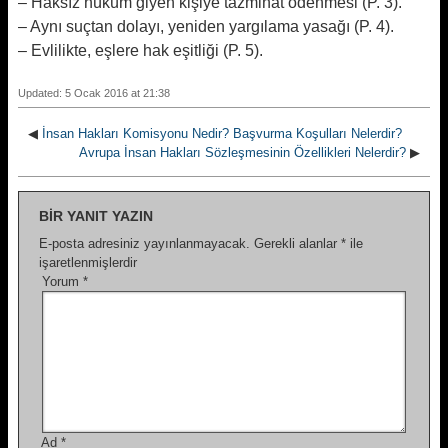
– Haksız hüküm giyen kişiye tazminat ödenmesi (P. 3).
– Aynı suçtan dolayı, yeniden yargılama yasağı (P. 4).
– Evlilikte, eşlere hak eşitliği (P. 5).
Updated: 5 Ocak 2016 at 21:38
◀
İnsan Hakları Komisyonu Nedir? Başvurma Koşulları Nelerdir?
Avrupa İnsan Hakları Sözleşmesinin Özellikleri Nelerdir?
▶
BIR YANIT YAZIN
E-posta adresiniz yayınlanmayacak.
Gerekli alanlar
*
ile
işaretlenmişlerdir
Yorum
*
Ad
*