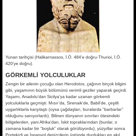
Yunan tarihçisi (Halikarnassos, İ.Ö. 484’e doğru-Thurioi, İ.Ö.
420’ye doğru).
GÖRKEMLİ YOLCULUKLAR
Zengin bir ailenin çocuğu olan Herodotos, çağının birçok bilgini
gibi, yaşamının büyük bölümünü verimli geziler yaparak geçirdi.
Yaşamı, Anadolu’dan Sicilya’ya kadar uzanan görkemli
yolculuklarla geçmişti. Mısır’da, Sirenaik’de, Babil’de, çeşitli
uygarlıklarla karşılaştı (oysa çağdaşları, buralarda “barbarlar”
olduğunu sanıyorlardı). Bilinen dünyanın sınırları ötesindeki
bölgelerden, yani Afrika’dan, İskit topraklarından (bunlar, o
zamana kadar bir “boşluk” olarak görülüyordu), yüzyıllar sonra
Portekizli ve İspanyol denizcilerin üstünde durdukları en akıl