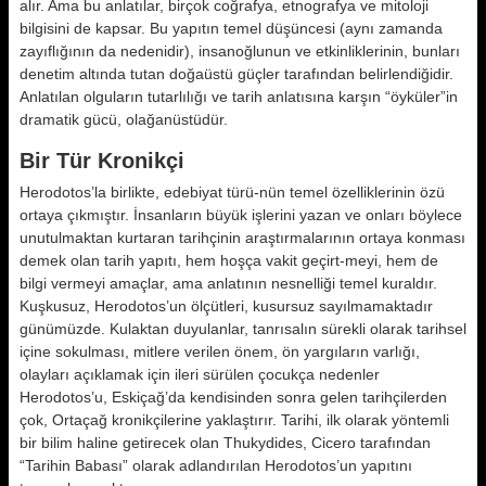
alır. Ama bu anlatılar, birçok coğrafya, etnografya ve mitoloji
bilgisini de kapsar. Bu yapıtın temel düşüncesi (aynı zamanda
zayıflığının da nedenidir), insanoğlunun ve etkinliklerinin, bunları
denetim altında tutan doğaüstü güçler tarafından belirlendiğidir.
Anlatılan olguların tutarlılığı ve tarih anlatısına karşın “öyküler”in
dramatik gücü, olağanüstüdür.
Bir Tür Kronikçi
Herodotos’la birlikte, edebiyat türü-nün temel özelliklerinin özü
ortaya çıkmıştır. İnsanların büyük işlerini yazan ve onları böylece
unutulmaktan kurtaran tarihçinin araştırmalarının ortaya konması
demek olan tarih yapıtı, hem hoşça vakit geçirt-meyi, hem de
bilgi vermeyi amaçlar, ama anlatının nesnelliği temel kuraldır.
Kuşkusuz, Herodotos’un ölçütleri, kusursuz sayılmamaktadır
günümüzde. Kulaktan duyulanlar, tanrısalın sürekli olarak tarihsel
içine sokulması, mitlere verilen önem, ön yargıların varlığı,
olayları açıklamak için ileri sürülen çocukça nedenler
Herodotos’u, Eskiçağ’da kendisinden sonra gelen tarihçilerden
çok, Ortaçağ kronikçilerine yaklaştırır. Tarihi, ilk olarak yöntemli
bir bilim haline getirecek olan Thukydides, Cicero tarafından
“Tarihin Babası” olarak adlandırılan Herodotos’un yapıtını