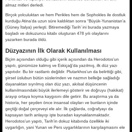
almaz mitleri derledi.
Birçok yolculuktan ve hem Perikles hem de Sophokles ile dostluk
kurduğu Atina’da uzun süre kaldıktan sonra “Büyük-Yunanistan’a
(Güney İtalya) yerleşti. Bitiremediği Tarih’ ini burada yazmaya
başladı ve dokuzuncu kitabı oluşturan 478 yılı olaylarını
yazarken burada öldü.
Düzyazının İlk Olarak Kullanılması
Biçim açısından olduğu gibi içerik açısından da Herodotos’un
yapıtı, günümüze kalmış ve Eskiçağ’da yazılmış, ilk düz yazı
yapıtıdır. Bu bir rastlantı değildir. Plutarkhos’un da belirttiği gibi,
şiirsel üslubun bütün süslerinden ve nazmın belleğe sağladığı
dayanaktan sıyrılmış olan düz yazı, akılsal düşüncenin
kullanılmasındaki büyük ilerlemeyi gösterir ve doğruyu (hakikat)
arayıp ortaya koyma kaygısını dile getirir. Bu araştırma ya da
historia, her şeyden önce insansal olayları ve bunların içinde
geçtiği doğal çerçeveyi ele alır. İlk çağlarda, coğrafyayı da
kapsayan tarih anlayışı işte buradan kaynaklanmaktadır.
Herodotos’un yapıtı, Tarih’in dokuz kitabında özellikle iki
uygarlığın, yani Yunan ve Pers uygarlıklarının karşılaşmasını ele