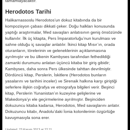
tamamlayacaktır.
Herodotos Tarihi
Halikarnassoslu Herodotos’un dokuz kitabında da bir
kompozisyon çabası dikkati çeker. Doğu halkları konusunda
yaptığı araştırmalar, Med savaşları anlatısının geniş önsözünde
kullanılır. İlk üç kitapta, Pers İmparatorluğu’nun kurulması ve
sahne olduğu iç savaşlar anlatılır. İkinci kitap Mısır’ın, orada
oturanların, törelerinin ve geleneklerinin açıklanmasına
ayrılmıştır ve bu ülkenin Kambyses tarafından fethedildiği
zamanki durumunu anlatan üçüncü kitaba bir giriş gibidir;
Kambyses, daha sonra Pers ülkesinde tahttan devrilmiştir.
Dördüncü kitap, Perslerin, İskitlere (Herodotos bunların
yasalarını ve tarihini inceler) ve Sirenaik halkına karşı giriştiği
seferlere ilişkin coğrafya ve etnografya bilgileri verir. Beşinci
kitap, Perslerin Yunanistan’ın kuzeyine gelişlerine ve
Makedonya’yı ele geçirmelerine ayrılmıştır. Beşinciden
dokuzuncu kitaba kadarsa, Herodotos, Med savaşlarını anlatır.
Dokuzuncu kitabı, Anadolu’daki İonia kolonilerinin özgürlüğe
kavuşmasıyla sona erer.
Updated: 23 Kasım 2013 at 22:11