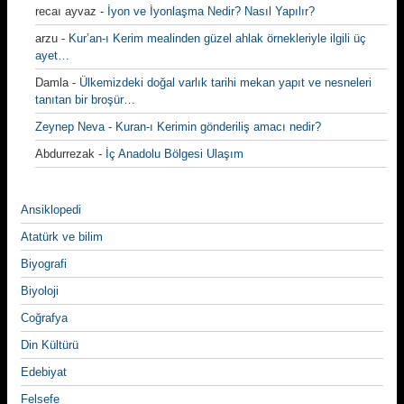
recaı ayvaz
-
İyon ve İyonlaşma Nedir? Nasıl Yapılır?
arzu
-
Kur’an-ı Kerim mealinden güzel ahlak örnekleriyle ilgili üç
ayet…
Damla
-
Ülkemizdeki doğal varlık tarihi mekan yapıt ve nesneleri
tanıtan bir broşür…
Zeynep Neva
-
Kuran-ı Kerimin gönderiliş amacı nedir?
Abdurrezak
-
İç Anadolu Bölgesi Ulaşım
Ansiklopedi
Atatürk ve bilim
Biyografi
Biyoloji
Coğrafya
Din Kültürü
Edebiyat
Felsefe