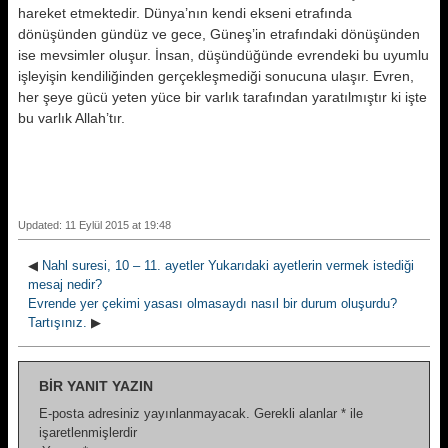
hareket etmektedir. Dünya’nın kendi ekseni etrafında
dönüşünden gündüz ve gece, Güneş’in etrafındaki dönüşünden
ise mevsimler oluşur. İnsan, düşündüğünde evrendeki bu uyumlu
işleyişin kendiliğinden gerçekleşmediği sonucuna ulaşır. Evren,
her şeye gücü yeten yüce bir varlık tarafından yaratılmıştır ki işte
bu varlık Allah’tır.
Updated: 11 Eylül 2015 at 19:48
◀
Nahl suresi, 10 – 11. ayetler Yukarıdaki ayetlerin vermek istediği
mesaj nedir?
Evrende yer çekimi yasası olmasaydı nasıl bir durum oluşurdu?
Tartışınız.
▶
BIR YANIT YAZIN
E-posta adresiniz yayınlanmayacak.
Gerekli alanlar
*
ile
işaretlenmişlerdir