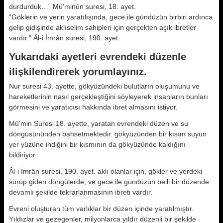
durdurduk…” Mü’minûn suresi, 18. ayet.
“Göklerin ve yerin yaratılışında, gece ile gündüzün birbiri ardınca
gelip gidişinde aklıselim sahipleri için gerçekten açık ibretler
vardır.” Âl-i İmrân suresi, 190. ayet.
Yukarıdaki ayetleri evrendeki düzenle
ilişkilendirerek yorumlayınız.
Nur suresi 43. ayette, gökyüzündeki bulutların oluşumunu ve
hareketlerinin nasıl gerçekleştiğini söyleyerek insanların bunları
görmesini ve yaratıcısı hakkında ibret almasını istiyor.
Mü’min Suresi 18. ayette, yaratan evrendeki düzen ve su
döngüsününden bahsetmektedir. gökyüzünden bir kısım suyun
yer yüzüne indiğini bir kısmının da gökyüzünde kaldığını
bildiriyor.
Âl-i İmrân suresi, 190. ayet. aklı olanlar için, gökler ve yerdeki
sürüp giden döngülerde, ve gece ile gündüzün belli bir düzende
devamlı şekilde tekrarlanmasının ibreti vardır.
Evreni oluşturan tüm varlıklar bir düzen içinde yaratılmıştır.
Yıldızlar ve gezegenler, milyonlarca yıldır düzenli bir şekilde