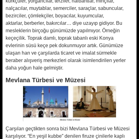
kürkçüler, yorgancılar, terziler, nalbantlar, mıhçılar,
nalçacılar, muytablar, semerciler, saraçlar, sabuncular,
bezirciler, çömlekçiler, boyacılar, kuyumcular,
aktarlar,
berberler, bakırcılar… diye uzayıp gidiyor. Bu
mesleklerin birçoğu günümüzde yapılmıyor. Örneğin
keçeçilik. Toprak damlı, toprak tabanlı eski Konya
evlerinin süsü keçe pek dokunmuyor artık. Günümüze
ulaşan han ve çarşılarda ticaret ve imalat sürmekle
beraber alışveriş merkezleri olarak isimlendirilen yerler
daha yoğun hale gelmiştir.
Mevlana Türbesi ve Müzesi
Çarşıları geçtikten sonra bizi Mevlana Türbesi ve Müzesi
karşılıyor. “En yeşil kubbe” denilen firuze çinilerle kaplı