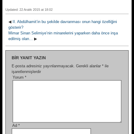
Updated: 22 Aralık 2015 at 18:02
◀
II. Abdülhamit’in bu şekilde davranması onun hangi özelliğini
gösterir?
Mimar Sinan Selimiye’nin minarelerini yaparken daha önce inşa
edilmiş olan…
▶
BIR YANIT YAZIN
E-posta adresiniz yayınlanmayacak.
Gerekli alanlar
*
ile
işaretlenmişlerdir
Yorum
*
Ad
*