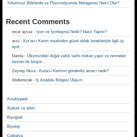
Tohumsuz Bitkilerde ve Plazmodyumda Metagenez Nasıl Olur?
Recent Comments
recaı ayvaz
-
İyon ve İyonlaşma Nedir? Nasıl Yapılır?
arzu
-
Kur’an-ı Kerim mealinden güzel ahlak örnekleriyle ilgili üç
ayet…
Damla
-
Ülkemizdeki doğal varlık tarihi mekan yapıt ve nesneleri
tanıtan bir broşür…
Zeynep Neva
-
Kuran-ı Kerimin gönderiliş amacı nedir?
Abdurrezak
-
İç Anadolu Bölgesi Ulaşım
Ansiklopedi
Atatürk ve bilim
Biyografi
Biyoloji
Coğrafya