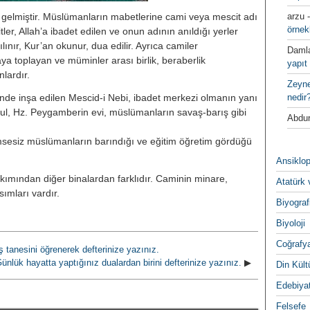
 gelmiştir. Müslümanların mabetlerine cami veya mescit adı
arzu
örnek
ler, Allah’a ibadet edilen ve onun adının anıldığı yerler
lınır, Kur’an okunur, dua edilir. Ayrıca camiler
Daml
a toplayan ve müminler arası birlik, beraberlik
yapıt 
lardır.
Zeyn
de inşa edilen Mescid-i Nebi, ibadet merkezi olmanın yanı
nedir
okul, Hz. Peygamberin evi, müslümanların savaş-barış gibi
Abdur
esiz müslümanların barındığı ve eğitim öğretim gördüğü
Ansiklop
akımından diğer binalardan farklıdır. Caminin minare,
Atatürk 
sımları vardır.
Biyograf
Biyoloji
Coğrafy
̧ tanesini öğrenerek defterinize yazınız.
ünlük hayatta yaptığınız dualardan birini defterinize yazınız.
▶
Din Kültu
Edebiya
Felsefe