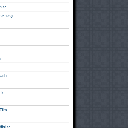
mleri
eknoloji
r
Tarihi
ik
Film
ilgiler