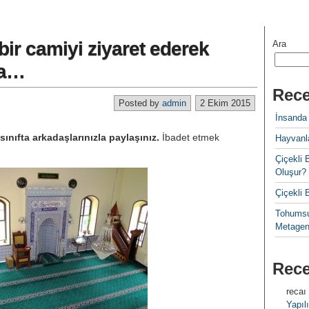
bir camiyi ziyaret ederek
Ara
fta…
Rece
Posted by
admin
2 Ekim 2015
İnsanda
sınıfta arkadaşlarınızla paylaşınız.
İbadet etmek
Hayvanla
Çiçekl
Oluşur?
Çiçekli
Tohumsu
Metagen
Rec
recaı
Yapılı