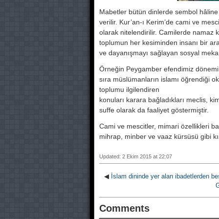
Mabetler bütün dinlerde sembol hâline
verilir. Kur’an-ı Kerim’de cami ve mescit
olarak nitelendirilir. Camilerde namaz kı
toplumun her kesiminden insanı bir aray
ve dayanışmayı sağlayan sosyal mekan
Örneğin Peygamber efendimiz dönemin
sıra müslümanların islamı öğrendiği 
toplumu ilgilendiren
konuları karara bağladıkları meclis, kims
suffe olarak da faaliyet göstermiştir.
Cami ve mescitler, mimari özellikleri b
mihrap, minber ve vaaz kürsüsü gibi kı
Updated: 2 Ekim 2015 at 22:07
◀
İslam dininde yer alan ibadetlerden bes
G
Comments