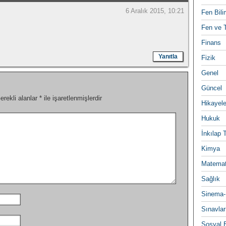
6 Aralık 2015, 10:21
Fen Bili
Fen ve T
Finans
Yanıtla
Fizik
Genel
Güncel
erekli alanlar
*
ile işaretlenmişlerdir
Hikayele
Hukuk
İnkılap 
Kimya
Matemat
Sağlık
Sinema-
Sınavlar
Sosyal B