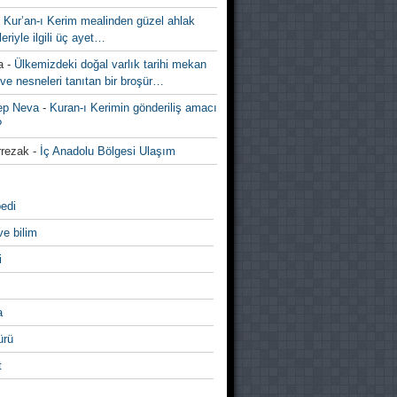
-
Kur’an-ı Kerim mealinden güzel ahlak
leriyle ilgili üç ayet…
a
-
Ülkemizdeki doğal varlık tarihi mekan
ve nesneleri tanıtan bir broşür…
ep Neva
-
Kuran-ı Kerimin gönderiliş amacı
?
rezak
-
İç Anadolu Bölgesi Ulaşım
edi
ve bilim
i
a
̈rü
t