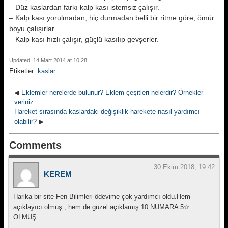
– Düz kaslardan farkı kalp kası istemsiz çalışır.
– Kalp kası yorulmadan, hiç durmadan belli bir ritme göre, ömür
boyu çalışırlar.
– Kalp kası hızlı çalışır, güçlü kasılıp gevşerler.
Updated: 14 Mart 2014 at 10:28
Etiketler:
kaslar
◀
Eklemler nerelerde bulunur? Eklem çeşitleri nelerdir? Örnekler
veriniz.
Hareket sırasında kaslardaki değişiklik harekete nasıl yardımcı
olabilir?
▶
Comments
30 Ekim 2018, 19:42
KEREM
Harika bir site Fen Bilimleri ödevime çok yardımcı oldu.Hem
açıklayıcı olmuş , hem de güzel açıklamış 10 NUMARA 5☆
OLMUŞ.