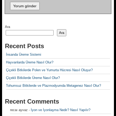
Ara
Ara
Recent Posts
İnsanda Üreme Sistemi
Hayvanlarda Üreme Nasıl Olur?
Çiçekli Bitkilerde Polen ve Yumurta Hücresi Nasıl Oluşur?
Çiçekli Bitkilerde Üreme Nasıl Olur?
Tohumsuz Bitkilerde ve Plazmodyumda Metagenez Nasıl Olur?
Recent Comments
recaı ayvaz
-
İyon ve İyonlaşma Nedir? Nasıl Yapılır?