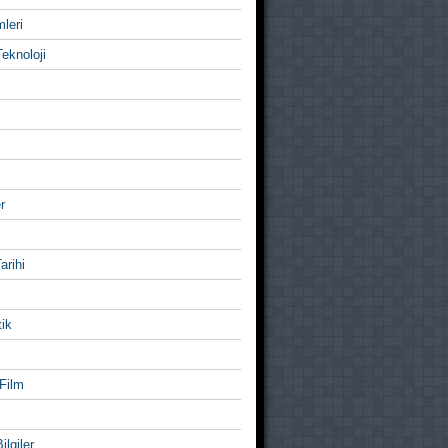
mleri
eknoloji
r
Tarihi
ik
Film
ilgiler