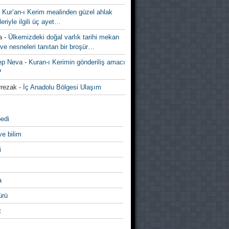
-
Kur’an-ı Kerim mealinden güzel ahlak
leriyle ilgili üç ayet…
a
-
Ülkemizdeki doğal varlık tarihi mekan
ve nesneleri tanıtan bir broşür…
ep Neva
-
Kuran-ı Kerimin gönderiliş amacı
?
rezak
-
İç Anadolu Bölgesi Ulaşım
edi
ve bilim
i
a
̈rü
t