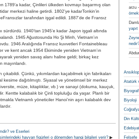
en 1789’a kadar, Çinlileri ülkeden kovmayı başarmış olan
arzu
ktidar merkezi haline getirdi. 1802’ye kadarTonkin’in
örnek
eFransızlar tarafından işgal edildi. 1887’de de Fransız
Daml
yapıt 
ı sürdürdü. 1940’tan 1945’e kadar Japon işgali altında
mbalandı. 1945 Ağustosunda Ho Şi Minh, Vietnam’ın
Zeyn
 kovdu. 1946 Aralığında Fransız kuvvetleri Fontainebleau
nedir
diler ve kent ancak 1954 Ekiminde yeniden Vietnam’ın
Abdur
ayarak yeniden savaş alanı haline geldi; birkaç kez
an mayınlandı.
Ansiklop
̧ıkabildi. Çünkü, yıkımlardan kaçabilmek için fabrikaları
al kesime dağıtılmıştı. Siyasal ve yönetimsel bir merkez
Atatürk 
iversite, müze, kitaplıklar, vb.) ve sanayi (dokuma, kauçuk,
Biyograf
ir. Kentte kalabalık bir Çinli topluluğu da yaşar. Planlı bir
tmakla Vietnamlı yöneticiler Hanoi’nin aşırı kalabalık dev
Biyoloji
lardır.
Coğrafy
Din Kültu
Edebiya
dir? ve Eserleri
imlerindeki hayvan figürleri o dönemden hangi bilgileri verir?
▶
Felsefe