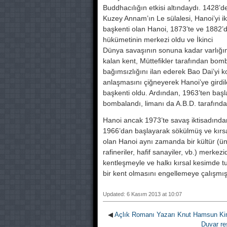
Buddhacılığın etkisi altındaydı. 1428’d
Kuzey Annam’ın Le sülalesi, Hanoi’yi i
başkenti olan Hanoi, 1873’te ve 1882’d
hükümetinin merkezi oldu ve İkinci
Dünya savaşının sonuna kadar varlığın
kalan kent, Müttefikler tarafından bo
bağımsızlığını ilan ederek Bao Dai’yi
anlaşmasını çiğneyerek Hanoi’ye gir
başkenti oldu. Ardından, 1963’ten başl
bombalandı, limanı da A.B.D. tarafınd
Hanoi ancak 1973’te savaş iktisadından c
1966’dan başlayarak sökülmüş ve kırs
olan Hanoi aynı zamanda bir kültür (ün
rafineriler, hafif sanayiler, vb.) merkezid
kentleşmeyle ve halkı kırsal kesimde tu
bir kent olmasını engellemeye çalışmış
Updated: 6 Kasım 2013 at 10:07
◀
Açlık Romanı Yazarı Knut Hamsun Kim
Duvar res