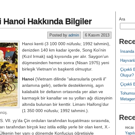
i Hanoi Hakkında Bilgiler
Ara
Posted by
admin
6 Kasım 2013
Rece
Hanoi kenti (3 100 000 nüfuslu; 1992 tahmini),
denizden 140 km kadar içerde, Song Koi’nin
İnsanda
(Kızıl Irmak) sağ kıyısında yer alır. Saygon’un
Hayvanla
düşmesinden hemen sonra (Nisan 1975) yeni
birleşik Vietnam’ın başkenti olmuştur.
Çiçekl
Oluşur?
Hanoi
(Vietnam dilinde “akarsularla çevrili il”
Çiçekli
anlamına gelir), setlerle desteklenmiş, aşın
kalabalık bir deltanın ortasında yer alan ve
Tohumsu
karmaşık bir kanallar ve su yolları ağı düzeyinin
Metagen
altında bulunan bir kenttir. Limanı Haifong’dur
(1 350 000 nüfuslu; 1992 tahmini.).
üş.
Rec
̇.S. VII. yy’da Çin orduları tarafından kuşatılması sırasında,
arı tarafından birçok kez istila edilip yerle bir olan kent, X.-
recaı
Ülkenin her yanı o dönemde Konfuçius öğretisiyle
Yapılı