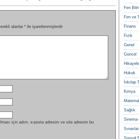
Fen Bili
Fen ve T
Finans
erekli alanlar
*
ile işaretlenmişlerdir
Fizik
Genel
Güncel
Hikayele
Hukuk
İnkılap 
Kimya
Matemat
Sağlık
Sinema-
lması için adım, e-posta adresim ve site adresim bu
Sınavlar
Sosyal B