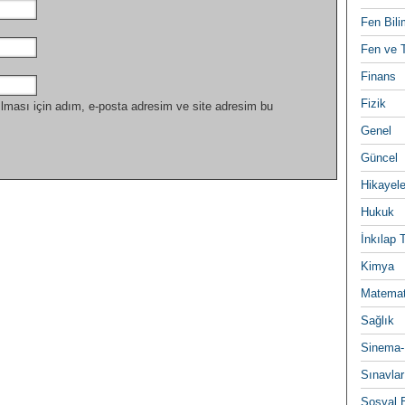
Fen Bili
Fen ve T
Finans
Fizik
lması için adım, e-posta adresim ve site adresim bu
Genel
Güncel
Hikayele
Hukuk
İnkılap 
Kimya
Matemat
Sağlık
Sinema-
Sınavlar
Sosyal B