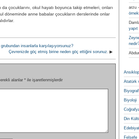
ı da çocuklarını, okul hayatı boyunca takip etmeleri, onları
arzu
örnek
 Okul döneminde anne babalar çocukların derslerinde onlar
ıdırlar.
Daml
yapıt 
Zeyn
nedir
̧ grubundan insanlarla karşılaşıyorsunuz?
Çevrenizde göç etmiş birine neden göç ettiğini sorunuz.
▶
Abdur
Ansiklop
erekli alanlar
*
ile işaretlenmişlerdir
Atatürk 
Biyograf
Biyoloji
Coğrafy
Din Kültu
Edebiya
Felsefe