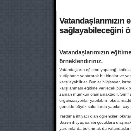
Vatandaşlarımızın eg
sağlayabileceğini o
Vatandaşlarımızın eğitime
örneklendiriniz.
Vatandaşların eğitime yapacağı katkıla
kütüphane yaptırarak bu binalar ve yapıla
karşılayabilirler. Bunlar bilgisayar, kırta
karşılanması eğitime verilecek büyük bi
zaman mümkün olamamaktadır. Sınıf annel
organizasyonlar yapılabilir, okula maddi k
genelde büyük salonlarda yapılan çay pa
Yardıma ihtiyacı olan öğrencileri okut
Bazen ihtiyaç sahibi çocuklara ulaşma
yardımlarda bulunmak da vatandaşların 