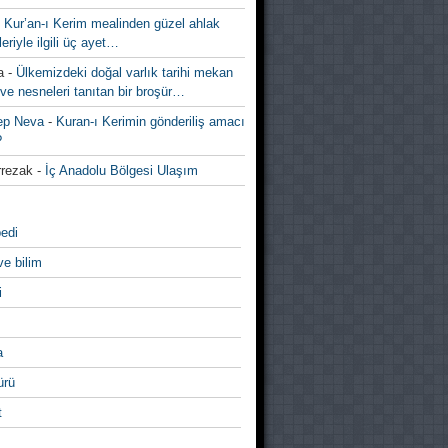
-
Kur’an-ı Kerim mealinden güzel ahlak
leriyle ilgili üç ayet…
a
-
Ülkemizdeki doğal varlık tarihi mekan
ve nesneleri tanıtan bir broşür…
ep Neva
-
Kuran-ı Kerimin gönderiliş amacı
?
rezak
-
İç Anadolu Bölgesi Ulaşım
edi
ve bilim
i
a
̈rü
t