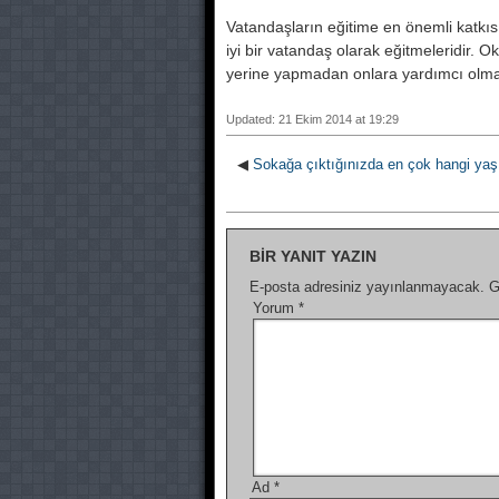
Vatandaşların eğitime en önemli katkıs
iyi bir vatandaş olarak eğitmeleridir.
yerine yapmadan onlara yardımcı olmal
Updated: 21 Ekim 2014 at 19:29
◀
Sokağa çıktığınızda en çok hangi yas
BIR YANIT YAZIN
E-posta adresiniz yayınlanmayacak.
G
Yorum
*
Ad
*