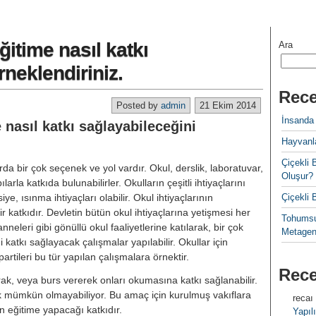
̆itime nasıl katkı
Ara
̈rneklendiriniz.
Rece
Posted by
admin
21 Ekim 2014
İnsanda
 nasıl katkı sağlayabileceğini
Hayvanla
Çiçekl
rda bir çok seçenek ve yol vardır. Okul, derslik, laboratuvar,
Oluşur?
rla katkıda bulunabilirler. Okulların çeşitli ihtiyaçlarını
siye, ısınma ihtiyaçları olabilir. Okul ihtiyaçlarının
Çiçekli
r katkıdır. Devletin bütün okul ihtiyaçlarına yetişmesi her
Tohumsu
eri gibi gönüllü okul faaliyetlerine katılarak, bir çok
Metagen
atkı sağlayacak çalışmalar yapılabilir. Okullar için
rtileri bu tür yapılan çalışmalara örnektir.
Rec
arak, veya burs vererek onları okumasına katkı sağlanabilir.
k mümkün olmayabiliyor. Bu amaç için kurulmuş vakıflara
recaı
eğitime yapacağı katkıdır.
Yapılı