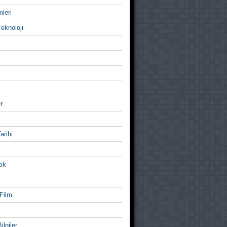
mleri
eknoloji
r
Tarihi
ik
Film
ilgiler