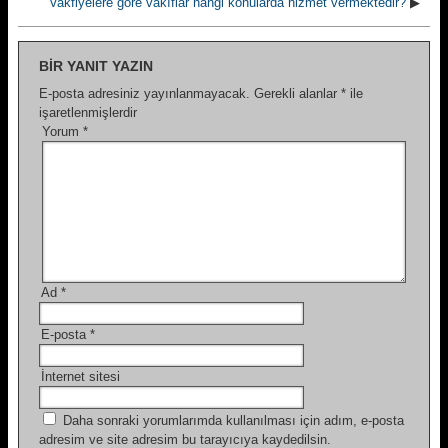
Vakfiyelere göre vakıflar hangi konularda hizmet vermektedir?
▶
BIR YANIT YAZIN
E-posta adresiniz yayınlanmayacak.
Gerekli alanlar
*
ile
işaretlenmişlerdir
Yorum
*
Ad
*
E-posta
*
İnternet sitesi
Daha sonraki yorumlarımda kullanılması için adım, e-posta
adresim ve site adresim bu tarayıcıya kaydedilsin.