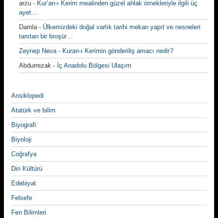
arzu
-
Kur’an-ı Kerim mealinden güzel ahlak örnekleriyle ilgili üç
ayet…
Damla
-
Ülkemizdeki doğal varlık tarihi mekan yapıt ve nesneleri
tanıtan bir broşür…
Zeynep Neva
-
Kuran-ı Kerimin gönderiliş amacı nedir?
Abdurrezak
-
İç Anadolu Bölgesi Ulaşım
Ansiklopedi
Atatürk ve bilim
Biyografi
Biyoloji
Coğrafya
Din Kültürü
Edebiyat
Felsefe
Fen Bilimleri