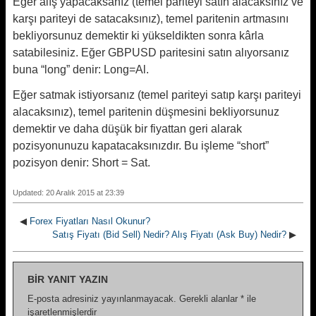
Eğer alış yapacaksanız (temel pariteyi satın alacaksınız ve
karşı pariteyi de satacaksınız), temel paritenin artmasını
bekliyorsunuz demektir ki yükseldikten sonra kârla
satabilesiniz. Eğer GBPUSD paritesini satın alıyorsanız
buna “long” denir: Long=Al.
Eğer satmak istiyorsanız (temel pariteyi satıp karşı pariteyi
alacaksınız), temel paritenin düşmesini bekliyorsunuz
demektir ve daha düşük bir fiyattan geri alarak
pozisyonunuzu kapatacaksınızdır. Bu işleme “short”
pozisyon denir: Short = Sat.
Updated: 20 Aralık 2015 at 23:39
◀
Forex Fiyatları Nasıl Okunur?
Satış Fiyatı (Bid Sell) Nedir? Alış Fiyatı (Ask Buy) Nedir?
▶
BIR YANIT YAZIN
E-posta adresiniz yayınlanmayacak.
Gerekli alanlar
*
ile
işaretlenmişlerdir