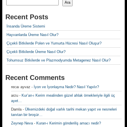
Ara
Recent Posts
İnsanda Üreme Sistemi
Hayvanlarda Üreme Nasıl Olur?
Çiçekli Bitkilerde Polen ve Yumurta Hücresi Nasıl Oluşur?
Çiçekli Bitkilerde Üreme Nasıl Olur?
Tohumsuz Bitkilerde ve Plazmodyumda Metagenez Nasıl Olur?
Recent Comments
recaı ayvaz
-
İyon ve İyonlaşma Nedir? Nasıl Yapılır?
arzu
-
Kur’an-ı Kerim mealinden güzel ahlak örnekleriyle ilgili üç
ayet…
Damla
-
Ülkemizdeki doğal varlık tarihi mekan yapıt ve nesneleri
tanıtan bir broşür…
Zeynep Neva
-
Kuran-ı Kerimin gönderiliş amacı nedir?