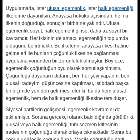
Uygulamada, ister
ulusal egemenlik
, ister
halk egemenliği
ilkelerine dayanılsın, Anayasa hukuku açısından, her iki
ilkenin doğurduğu sonuçlar birbirine yakındır. Ulusal
egemenlik soyut, halk egemenliği ise, daha az soyut bir
kavramdır. Her ikisinin de amacı, egemenliğin toplumda
olduğunu belirtmektir. Bu ilkelerin, anayasa ilkesi haline
gelmeleri ile bunların çoğunluk ilkesine bağlanması,
uygulama yönünden bir zorunluluk olmuştur. Böylece,
egemenlik çoğunluğun oyu olarak somutlaştırılmıştır.
Çoğunluğa dayanan iktidarın, ben her şeyi yaparım, ben
ulusal iradeyim, düşüncesine kapılması, istibdadı başka
bir biçimde yeniden getirmesi olur ki, bu da hem ulusal
egemenlik, hem de halk egemenliği ilkesine ters düşer.
Siyasal partilerin gelişmesi, egemenlik kavramını da
etkilemiştir. Soruna gerçekçi olarak bakıldığında görülür ki,
ulusal veya halk egemenliği, tüm seçmen kitlesinin
iradesinin çoğunluğu olarak ortaya çıkmaktadır. Sonra bu
çoğunluk Meclis çoğunluğuna, Meclis çoğunluğu parti