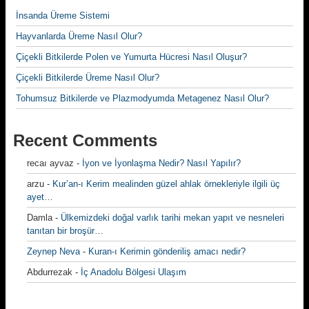
İnsanda Üreme Sistemi
Hayvanlarda Üreme Nasıl Olur?
Çiçekli Bitkilerde Polen ve Yumurta Hücresi Nasıl Oluşur?
Çiçekli Bitkilerde Üreme Nasıl Olur?
Tohumsuz Bitkilerde ve Plazmodyumda Metagenez Nasıl Olur?
Recent Comments
recaı ayvaz
-
İyon ve İyonlaşma Nedir? Nasıl Yapılır?
arzu
-
Kur’an-ı Kerim mealinden güzel ahlak örnekleriyle ilgili üç
ayet…
Damla
-
Ülkemizdeki doğal varlık tarihi mekan yapıt ve nesneleri
tanıtan bir broşür…
Zeynep Neva
-
Kuran-ı Kerimin gönderiliş amacı nedir?
Abdurrezak
-
İç Anadolu Bölgesi Ulaşım