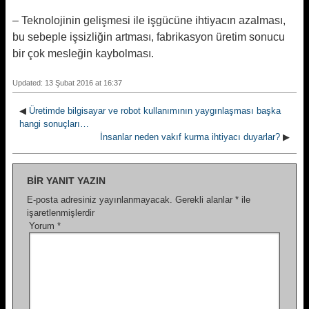
– Teknolojinin gelişmesi ile işgücüne ihtiyacın azalması,
bu sebeple işsizliğin artması, fabrikasyon üretim sonucu
bir çok mesleğin kaybolması.
Updated: 13 Şubat 2016 at 16:37
◀
Üretimde bilgisayar ve robot kullanımının yaygınlaşması başka
hangi sonuçları…
İnsanlar neden vakıf kurma ihtiyacı duyarlar?
▶
BIR YANIT YAZIN
E-posta adresiniz yayınlanmayacak.
Gerekli alanlar
*
ile
işaretlenmişlerdir
Yorum
*