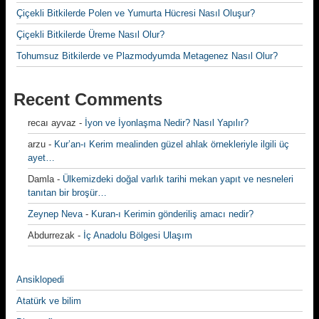
Çiçekli Bitkilerde Polen ve Yumurta Hücresi Nasıl Oluşur?
Çiçekli Bitkilerde Üreme Nasıl Olur?
Tohumsuz Bitkilerde ve Plazmodyumda Metagenez Nasıl Olur?
Recent Comments
recaı ayvaz
-
İyon ve İyonlaşma Nedir? Nasıl Yapılır?
arzu
-
Kur’an-ı Kerim mealinden güzel ahlak örnekleriyle ilgili üç
ayet…
Damla
-
Ülkemizdeki doğal varlık tarihi mekan yapıt ve nesneleri
tanıtan bir broşür…
Zeynep Neva
-
Kuran-ı Kerimin gönderiliş amacı nedir?
Abdurrezak
-
İç Anadolu Bölgesi Ulaşım
Ansiklopedi
Atatürk ve bilim