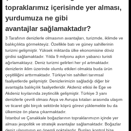
topraklarımız içerisinde yer alması,
yurdumuza ne gibi
avantajlar sağlamaktadır?
3 Tarafının denizlerle olmasının avantajları, turizmde, iklimde ve
balıkçılıkta görmekteyiz. Özellikle batı ve güney sahillerinin
turizmi gelişmiştir. Yüksek miktarda ülke ekonomisine döviz
girdisi sağlamaktadır. Yılda 9 milyonu aşkın yabancı turisti
ağırlamaktayız. Deniz turizmi gelirleri her yıl artmaktadır.
denizlerin iklim üzerinde olumlu etkileri olmakta buda ürün
çeşitliliğini arttırmaktadır. Türkiye’nin sahilleri tarımsal
faaliyetlerde gelişmiştir. Denizlerimizin sağladığı diğer bir
avantajda balıkçılık faaliyetleridir. Akdeniz etkisi ile Ege ve
Akdeniz kıyılarında zeytincilik gelişmiştir. Türkiye 3 yanı
denizlerle çevrili olması Asya ve Avrupa kıtaları arasında ulaşım
ve ticaret gibi birçok sektörde köprü görevi yüklemekte bu da
ülkemize ön plana çıkarmaktadır.
İstanbul ve Çanakkale boğazlarının topraklarımızın içinde yer
alması jeopolitik ve stratejik avantajlar sağlamaktadır. Boğazlar
deniz ulaşımının en önemli noktalardır. Bunları kontrol bize