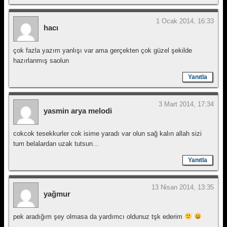
1 Ocak 2014, 16:33
hacı
çok fazla yazım yanlışı var ama gerçekten çok güzel şekilde
hazırlanmış saolun
Yanıtla
3 Mart 2014, 17:34
yasmin arya melodi
cokcok tesekkurler cok isime yaradı var olun sağ kalın allah sizi
tum belalardan uzak tutsun…
Yanıtla
13 Nisan 2014, 13:35
yağmur
pek aradığım şey olmasa da yardımcı oldunuz tşk ederim