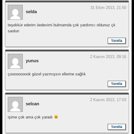
31 Ekim 2013, 21:50
selda
teşekkür ederim öedevimi bulmamda çok yardımcı oldunuz çk
saolun
Yanıtla
2 Kasım 2013, 09:16
yunus
çoooooooook güzel yazmışsın ellerine sağlık
Yanıtla
2 Kasım 2013, 17:03
selcan
işime çok ama çok yaradı
Yanıtla