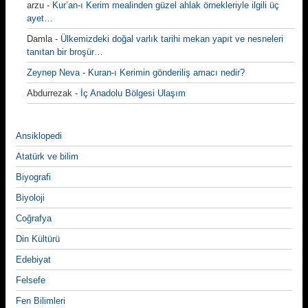
arzu
-
Kur’an-ı Kerim mealinden güzel ahlak örnekleriyle ilgili üç
ayet…
Damla
-
Ülkemizdeki doğal varlık tarihi mekan yapıt ve nesneleri
tanıtan bir broşür…
Zeynep Neva
-
Kuran-ı Kerimin gönderiliş amacı nedir?
Abdurrezak
-
İç Anadolu Bölgesi Ulaşım
Ansiklopedi
Atatürk ve bilim
Biyografi
Biyoloji
Coğrafya
Din Kültürü
Edebiyat
Felsefe
Fen Bilimleri