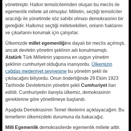
yönetmiştir. Halkın temsilcilerinden oluşan bu meclis ile
egemenlik millete ait olmuştur. Milletin, seçtiği temsilciler
aracılığı ile yönetimde söz sahibi olması demokrasinin bir
gereğidir. Halkımız seçtiği milletvekilleri, onların haklarını
ve çıkarlarını korumak için çalışırlar.
Ülkemizde
millet egemenliği
ne dayalı bir meclis açılmıştı,
ancak devletin yönetim şeklinin adı konulmamıştı.
Atatürk
Türk Milletinin yapısına en uygun yönetim
şeklinin cumhuriyet olduğuna inanıyordu.
Ülkemizin
çağdaş medeniyet seviyesine
bu yönetim şekli ile
çıkılacağını biliyordu. Onun önderliğinde 29 Ekim 1923
Tarihinde Devletimizin yönetim şekli
Cumhuriyet
ilan
edildi. Cumhuriyetin ilanıyla ülkemiz, demokrasinin
gereklerine göre yönetilmeye başlandı.
Aşağıda Demokrasinin Temel ilkelerini açıklayacağım. Bu
temellerin ülkemizdeki durumuna da bakacağız.
Milli Egemenlik
demokrasilerde egemenlik millete aittir.