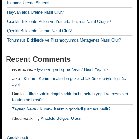
İnsanda Üreme Sistemi
Hayvanlarda Üreme Nasıl Olur?
Çiçekli Bitkilerde Polen ve Yumurta Hücresi Nasıl Oluşur?
Çiçekli Bitkilerde Üreme Nasıl Olur?
Tohumsuz Bitkilerde ve Plazmodyumda Metagenez Nasıl Olur?
Recent Comments
recaı ayvaz
-
İyon ve İyonlaşma Nedir? Nasıl Yapılır?
arzu
-
Kur’an-ı Kerim mealinden güzel ahlak örnekleriyle ilgili üç
ayet…
Damla
-
Ülkemizdeki doğal varlık tarihi mekan yapıt ve nesneleri
tanıtan bir broşür…
Zeynep Neva
-
Kuran-ı Kerimin gönderiliş amacı nedir?
Abdurrezak
-
İç Anadolu Bölgesi Ulaşım
Ansiklopedi