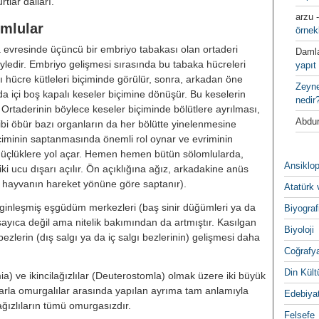
rtlar dalları.
arzu
omlular
örnek
 evresinde üçüncü bir embriyo tabakası olan ortaderi
Daml
edir. Embriyo gelişmesi sırasında bu tabaka hücreleri
yapıt 
ücre kütleleri biçiminde görülür, sonra, arkadan öne
Zeyn
 içi boş kapalı keseler biçimine dönüşür. Bu keselerin
nedir
r. Ortaderinin böylece keseler biçiminde bölütlere ayrılması,
Abdur
gibi öbür bazı organların da her bölütte yinelenmesine
̧iminin saptanmasında önemli rol oynar ve evriminin
güçlüklere yol açar. Hemen hemen bütün sölomlularda,
Ansiklop
iki ucu dışarı açılır. Ön açıklığına ağız, arkadakine anüs
 hayvanın hareket yönüne göre saptanır).
Atatürk 
ginleşmiş eşgüdüm merkezleri (baş sinir düğümleri ya da
Biyograf
ayıca değil ama nitelik bakımından da artmıştır. Kasılgan
Biyoloji
ezlerin (dış salgı ya da iç salgı bezlerinin) gelişmesi daha
Coğrafy
Din Kültu
mia) ve ikincilağızlılar (Deuterostomla) olmak üzere iki büyük
zlarla omurgalılar arasında yapılan ayrıma tam anlamıyla
Edebiya
̆ızlıların tümü omurgasızdır.
Felsefe