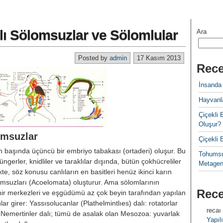
lı Sölomsuzlar ve Sölomlular
Ara
Posted by
admin
17 Kasım 2013
Rece
İnsanda
Hayvanla
Çiçekl
Oluşur?
lomsuzlar
Çiçekli
başında üçüncü bir embriyo tabakası (ortaderi) oluşur. Bu
Tohumsu
ngerler, knidliler ve taraklılar dışında, bütün çokhücreliler
Metagen
kte, söz konusu canlıların en basitleri henüz ikinci karın
msuzları (Acoelomata) oluşturur. Ama sölomlarının
Rec
inir merkezleri ve eşgüdümü az çok beyin tarafından yapılan
nlar girer: Yassısolucanlar (Plathelmintlıes) dalı: rotatorlar
recaı
ı; Nemertinler dalı; tümü de asalak olan Mesozoa: yuvarlak
Yapılı