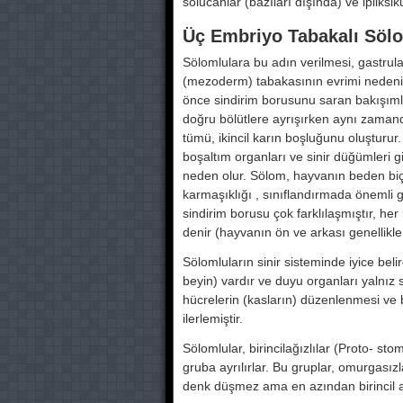
solucanlar (bazıları dışında) ve ipliksiku
Üç Embriyo Tabakalı Söl
Sölomlulara bu adın verilmesi, gastrula
(mezoderm) tabakasının evrimi nedeniyl
önce sindirim borusunu saran bakışımlı h
doğru bölütlere ayrışırken aynı zamanda
tümü, ikincil karın boşluğunu oluşturu
boşaltım organları ve sinir düğümleri 
neden olur. Sölom, hayvanın beden bic
karmaşıklığı , sınıflandırmada önemli 
sindirim borusu çok farklılaşmıştır, her 
denir (hayvanın ön ve arkası genellikle
Sölomluların sinir sisteminde iyice belir
beyin) vardır ve duyu organları yalnız s
hücrelerin (kasların) düzenlenmesi ve b
ilerlemiştir.
Sölomlular, birincilağızlılar (Proto- sto
gruba ayrılırlar. Bu gruplar, omurgası
denk düşmez ama en azından birincil ag