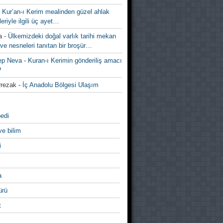
-
Kur’an-ı Kerim mealinden güzel ahlak
leriyle ilgili üç ayet…
a
-
Ülkemizdeki doğal varlık tarihi mekan
ve nesneleri tanıtan bir broşür…
ep Neva
-
Kuran-ı Kerimin gönderiliş amacı
?
rezak
-
İç Anadolu Bölgesi Ulaşım
edi
ve bilim
i
a
̈rü
t