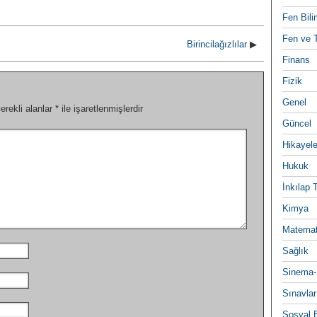
Fen Bili
Fen ve T
Birincilağızlılar
▶
Finans
Fizik
Genel
erekli alanlar
*
ile işaretlenmişlerdir
Güncel
Hikayele
Hukuk
İnkılap 
Kimya
Matemat
Sağlık
Sinema-
Sınavlar
Sosyal B