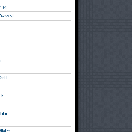
mleri
eknoloji
r
Tarihi
ik
Film
ilgiler