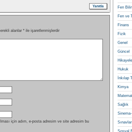
Yanıtla
Fen Bili
Fen ve T
Finans
erekli alanlar
*
ile işaretlenmişlerdir
Fizik
Genel
Güncel
Hikayele
Hukuk
İnkılap 
Kimya
Matemat
Sağlık
Sinema-
lması için adım, e-posta adresim ve site adresim bu
Sınavlar
Sosyal B