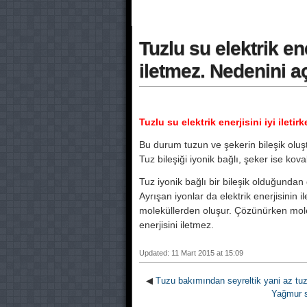
Tuzlu su elektrik ener
iletmez. Nedenini aç
Tuzlu su elektrik enerjisini iyi iletir
Bu durum tuzun ve şekerin bileşik olus
Tuz bileşiği iyonik bağlı, şeker ise kovale
Tuz iyonik bağlı bir bileşik olduğundan 
Ayrışan iyonlar da elektrik enerjisinin il
moleküllerden oluşur. Çözünürken molek
enerjisini iletmez.
Updated: 11 Mart 2015 at 15:09
◀
Tuzu bakımından seyreltik yani az tu
Yağmur 