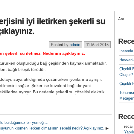
jisini iyi iletirken şekerli su
Ara
ıklayınız.
Rece
Posted by
admin
11 Mart 2015
İnsanda
ken şekerli su iletmez. Nedenini açıklayınız.
Hayvanla
̧tururken oluşturduğu bağ çeşidinden kaynaklanmaktadır.
Çiçekl
nt bağlı bileşik türüdür.
Oluşur?
dolayı, suya atıldığınıda çözünürken iyonlarına ayrışır.
Çiçekli
etilmesini sağlar. Şeker ise kovalent bağlıdır yani
üllerine ayrışır. Bu nedenle şekerli su çözeltisi elektrik
Tohumsu
Metagen
Rec
zlu bulduğumuz bir yemeği…
recaı
suyunun kısmen iletken olmasının sebebi nedir? Açıklayınız.
▶
Yapılı