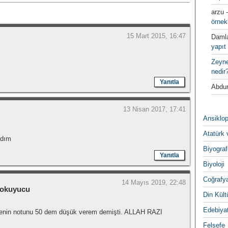
arzu
örnek
15 Mart 2015, 16:47
Daml
yapıt 
Zeyn
nedir
Yanıtla
Abdur
13 Nisan 2017, 17:41
Ansiklop
Atatürk 
ldım
Biyograf
Yanıtla
Biyoloji
Coğrafy
14 Mayıs 2019, 22:48
 okuyucu
Din Kültu
Edebiya
enin notunu 50 dem düşük verem demişti. ALLAH RAZI
Felsefe