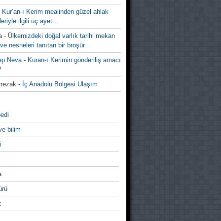
-
Kur’an-ı Kerim mealinden güzel ahlak
leriyle ilgili üç ayet…
a
-
Ülkemizdeki doğal varlık tarihi mekan
ve nesneleri tanıtan bir broşür…
ep Neva
-
Kuran-ı Kerimin gönderiliş amacı
?
rezak
-
İç Anadolu Bölgesi Ulaşım
edi
ve bilim
i
a
̈rü
t