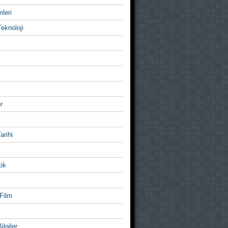
mleri
eknoloji
r
Tarihi
ik
Film
ilgiler