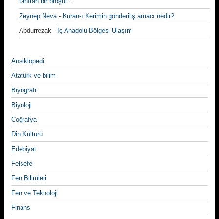
tanıtan bir broşür…
Zeynep Neva
-
Kuran-ı Kerimin gönderiliş amacı nedir?
Abdurrezak
-
İç Anadolu Bölgesi Ulaşım
Ansiklopedi
Atatürk ve bilim
Biyografi
Biyoloji
Coğrafya
Din Kültürü
Edebiyat
Felsefe
Fen Bilimleri
Fen ve Teknoloji
Finans