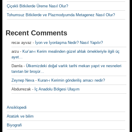
Çiçekli Bitkilerde Üreme Nasıl Olur?
Tohumsuz Bitkilerde ve Plazmodyumda Metagenez Nasıl Olur?
Recent Comments
recaı ayvaz
-
İyon ve İyonlaşma Nedir? Nasıl Yapılır?
arzu
-
Kur’an-ı Kerim mealinden güzel ahlak örnekleriyle ilgili üç
ayet…
Damla
-
Ülkemizdeki doğal varlık tarihi mekan yapıt ve nesneleri
tanıtan bir broşür…
Zeynep Neva
-
Kuran-ı Kerimin gönderiliş amacı nedir?
Abdurrezak
-
İç Anadolu Bölgesi Ulaşım
Ansiklopedi
Atatürk ve bilim
Biyografi