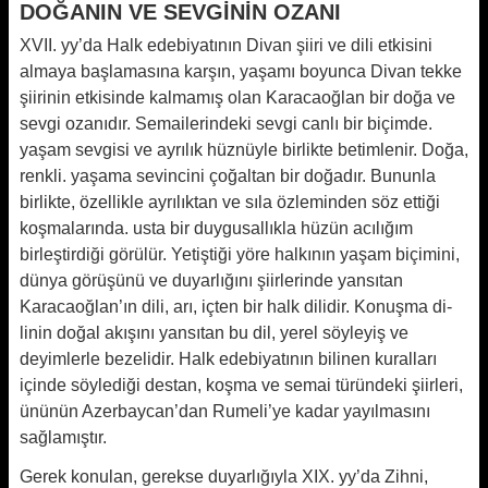
DOĞANIN VE SEVGİNİN OZANI
XVII. yy’da Halk edebiyatının Divan şiiri ve dili etkisini
almaya başlamasına karşın, yaşamı boyunca Divan tekke
şiirinin etkisinde kalmamış olan Karacaoğlan bir doğa ve
sevgi ozanıdır. Semailerindeki sevgi canlı bir biçimde.
yaşam sevgisi ve ayrılık hüznüyle birlikte betimlenir. Doğa,
renk­li. yaşama sevincini çoğaltan bir do­ğadır. Bununla
birlikte, özellikle ayrı­lıktan ve sıla özleminden söz ettiği
koş­malarında. usta bir duygusallıkla hü­zün acılığım
birleştirdiği görülür. Ye­tiştiği yöre halkının yaşam biçimini,
dünya görüşünü ve duyarlığını şiirle­rinde yansıtan
Karacaoğlan’ın dili, arı, içten bir halk dilidir. Konuşma di­
linin doğal akışını yansıtan bu dil, ye­rel söyleyiş ve
deyimlerle bezelidir. Halk edebiyatının bilinen kuralları
içinde söylediği destan, koşma ve se­mai türündeki şiirleri,
ününün Azerbaycan’dan Rumeli’ye kadar yayılmasını
sağlamıştır.
Gerek konulan, gerekse duyarlığıyla XIX. yy’da Zihni,