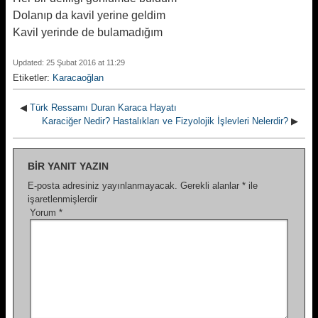
Dolanıp da kavil yerine geldim
Kavil yerinde de bulamadığım
Updated: 25 Şubat 2016 at 11:29
Etiketler:
Karacaoğlan
◀
Türk Ressamı Duran Karaca Hayatı
Karaciğer Nedir? Hastalıkları ve Fizyolojik İşlevleri Nelerdir?
▶
BIR YANIT YAZIN
E-posta adresiniz yayınlanmayacak.
Gerekli alanlar
*
ile
işaretlenmişlerdir
Yorum
*