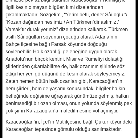
ilgili kesin olmayan bilgüer, kimi di­zelerinden
çıkarılmaktadır; Sözgelimi, “Yerim belli, derler Sâiloğlu “/
“Kozan dağından neslimiz / Arı Türkmen’dir aslımız /
Varsak’tır durak yerimiz” di­zelerinden kalkarak. Türkmen
asıllı Sâiloğulları soyunun çocuğu olarak Adana’nın
Bahçe ilçesine bağlı Far­sak köyünde doğduğu
söylenebilir. Halk ozanlığı geleneğine uygun olarak
Anadolu’nun birçok kentini, Mısır ve Rumeliyi dolaştığı
şiirlerinden çıkarılabilirse de, halk ozanının şiirinde söz
ettiği her yeri gördüğünü de kesin olarak söyleyemeyiz.
Zaten hemen bü­tün halk ozanları gibi, Karacaoğlan’ın
hem şiirleri, hem de yaşamı konu­sundaki bilgiler halkın
belleğinde de­ğişime uğrayarak günümüze gelmiş, halkın
benimsediği bir ozan olması, onun yolunda söylenmiş pek
çok şiirin Karacaoğlan’a maledilmesine yol aç­mıştır.
Karacaoğlan’ın, İçel’in Mut ilçesine bağlı Çukur köyündeki
Karacaoğlan tepesinde gömülü olduğu sanılmakta­dır.