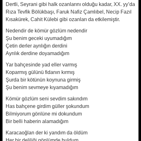
Dertli, Seyrani gibi halk ozanlarını olduğu kadar, XX. yy’da
Rıza Tevfik Bölükbaşı, Faruk Nafiz Çamlıbel, Necip Fazıl
Kısakürek, Cahit Külebi gibi ozanları da et­kilemiştir.
Nedendir de kömür gözlüm nedendir
Şu benim geceki uyumadığım
Çetin derler ayrılığın derdini
Ayrılık derdine doyamadığım
Yar bahçesinde yad eller varmış
Koparmış gülünü fidanın kırmış
Şurda bir kötünün koynuna girmiş
Şu benim sevmeye kıyamadığım
Kömür gözlüm seni sevdim sakındım
Has bahçene girdim güller şokundum
Bilmiyorum gönlüne mi dokundum
Bir belli haberin alamadığım
Karacaoğlan der ki yandım da öldüm
Her bir deliliği gönlümde buldum