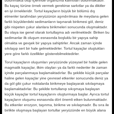
bulunmakta olup içlerinde organizma kalıntıları bulunmaktadır.
Bu kayaç türüne örnek vermek gerekirse sarkıtlar ya da dikitler
en iyi örnekleridir. Tortul kayaçların büyük bir bölümü dış
etmenler tarafından yeryüzünün aşındırılması ile meydana gelen
farklı büyüklerdeki sedimanların taşınarak birikmesi göl, deniz
gibi nispeten çukur alanlara birikmeleri sonucunda oluşmaktadır.
Bu olaya ise genel olarak tortullaşma adı verilmektedir. Biriken bu
sedimanlar ilk oluşum esnasında boşluklu bir yapıya sahip
olmakta ve gevşek bir yapıya sahiptirler. Ancak zaman içinde
sıkılaşıp sert bir hale gelmektedirler. Tortul kayaçlar oluştukları
yere göre farklı özellikler gösterebilmektedirler.
Torul kayaçların oluşumları yeryüzünde yüzeysel bir halde gelen
magmatik kayaçlar, ilkim olayları ya da farklı nedenler ile zaman
içinde parçalanmaya başlamaktadırlar. Bu şekilde küçük parçalar
haline gelen kayaçlar yine çevresel etkenler sonucunda deniz ya
da göl gibi çukur noktalarda birikmeye başlayarak sıkılaşmaya
başlamaktadırlar. Bu şekilde tortullanıp sıkışmaya başlayan
küçük kayaçlar tortul kayaçlarını oluşturmaya başlar. Ayrıca tortul
kayaçların oluşumu esnasında dört önemli etken bulunmaktadır.
Bu etkenler erozyon, taşınma, birikme ve sıkılaşmadır. Bu sıra ile
birlikte oluşmaya başlayan tortullar yeryüzünde en büyük alana