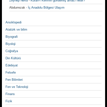
Zeynep Neva
-
Kuran-ı Kerimin gönderiliş amacı nedir?
Abdurrezak
-
İç Anadolu Bölgesi Ulaşım
Ansiklopedi
Atatürk ve bilim
Biyografi
Biyoloji
Coğrafya
Din Kültürü
Edebiyat
Felsefe
Fen Bilimleri
Fen ve Teknoloji
Finans
Fizik