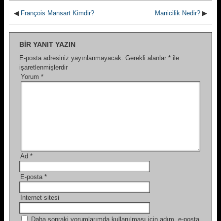
◀
François Mansart Kimdir?
Manicilik Nedir?
▶
BIR YANIT YAZIN
E-posta adresiniz yayınlanmayacak.
Gerekli alanlar
*
ile
işaretlenmişlerdir
Yorum
*
Ad
*
E-posta
*
İnternet sitesi
Daha sonraki yorumlarımda kullanılması için adım, e-posta