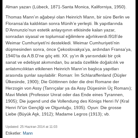
Alman yazarı (Lübeck, 1871-Santa Monica, Kaliforniya, 1950).
Thomas Mann’ın ağabeyi olan Heinrich Mann, bir süre Berlin ve
Floransa’da kaldıktan sonra Münih’e yer­leşti. İlk yapıtlarında
D’Annunzio’nun estetik anlayışının etkisinde kalan ya­zar,
sonradan siyasal ve toplumsal eğilimlere ağırlıkverdi.l918’de
Weimar Cumhuriyeti’ni destekledi. Weimar Cumhuriyeti’nin
düşmesinden sonra, önce Çekoslovakya’ya, ardın­dan Fransa’ya,
1940’ta da A.B.D’ne göç etti. XX. yy’ın ilk yarısındaki bir çok
sanat ve edebiyat akımından, bu arada özellikle doğalcılık ve
anlatım­cılıktan etkilenen Heinrich Mann’ın başlıca yapıtları
arasında şunlar sayılabilir: Roman: İm Schlaraffenland (Düşler
Ülkesinde, 1900); Die Göttinnen öder die drei Romane der
Herzogin von Assy (Tanrıçalar ya da Assy Düşesinin Üç Romanı);
Mavi Melek (Professor Unrat oder das En­de eines Tyrannen,
1905); Die jugend und die Vollendung des Königs Henri IV (Kral
Henri IV’ün Gençliği ve Olgunluğu, 1935). Oyun: Die grosse
Liebe (Büyük Aşk, 1912); Madame Legros (1913); vb.
Updated: 25 Haziran 2014 at 11:03
Etiketler:
Mann