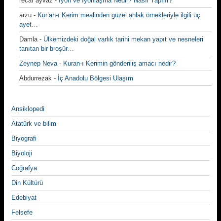
recaı ayvaz
-
İyon ve İyonlaşma Nedir? Nasıl Yapılır?
arzu
-
Kur’an-ı Kerim mealinden güzel ahlak örnekleriyle ilgili üç
ayet…
Damla
-
Ülkemizdeki doğal varlık tarihi mekan yapıt ve nesneleri
tanıtan bir broşür…
Zeynep Neva
-
Kuran-ı Kerimin gönderiliş amacı nedir?
Abdurrezak
-
İç Anadolu Bölgesi Ulaşım
Ansiklopedi
Atatürk ve bilim
Biyografi
Biyoloji
Coğrafya
Din Kültürü
Edebiyat
Felsefe