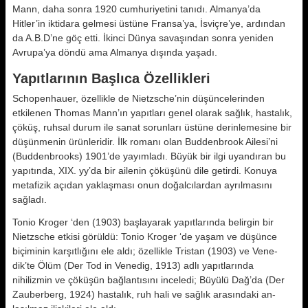
Mann, daha sonra 1920 cum­huriyetini tanıdı. Almanya’da
Hitler’in iktidara gelmesi üstüne Fransa’ya, İsviçre’ye, ardından
da A.B.D’ne göç etti. İkinci Dünya savaşından sonra yeniden
Avrupa’ya döndü ama Al­manya dışında yaşadı.
Yapıtlarının Başlıca Özellikleri
Schopenhauer, özellikle de Nietzsche’nin düşüncelerinden
etkilenen Thomas Mann’ın yapıtları genel ola­rak sağlık, hastalık,
çöküş, ruhsal durum ile sanat sorunları üstüne derin­lemesine bir
düşünmenin ürünleridir. İlk romanı olan Buddenbrook Ailesi’ni
(Buddenbrooks) 1901’de yayımladı. Büyük bir ilgi uyandıran bu
yapıtın­da, XIX. yy’da bir ailenin çöküşünü di­le getirdi. Konuya
metafizik açıdan yaklaşması onun doğalcılardan ayrıl­masını
sağladı.
Tonio Kroger ‘den (1903) başlayarak yapıtlarında belirgin bir
Nietzsche et­kisi görüldü: Tonio Kroger ‘de yaşam ve düşünce
biçiminin karşıtlığını ele aldı; özellikle Tristan (1903) ve Vene­
dik’te Ölüm (Der Tod in Venedig, 1913) adlı yapıtlarında
nihilizmin ve çöküşün bağlantısını inceledi; Büyülü Dağ’da (Der
Zauberberg, 1924) has­talık, ruh hali ve sağlık arasındaki an­