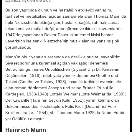
laşılmaz ilişkileri ele aldı.
Bu son yapıtında ölümün ve hastalı­ğın etkileyici yanlarım,
tarihsel ve metafiziksel açıdan zamanı ele alan Tho­mas Mann’da
tıpkı Nietzsche’de oldu­ğu gibi, hastalık, sağlık, ruh hali, sa­nat
tekanlamlı ve mutlak değil, ama görece ve ikircikli kavramlardır.
1947’de yayımlanan Doktor Faustus’un temel kişisi besteci
Leverkühn ise sanki Nietzsche’nin müzik alanına yansımış bir
görüntüsüdür.
Mann’m öbür yapıtları arasında da özellikle şunları sayabiliriz:
Siyaset sorununa kuramsal açıdan yaklaştığı denemesi
Betrachtungen eines Unpolitischen (Siyaset Dışı Bir Kimsenin
Düşünceleri, 1918); edebiyata yönelik denemesi Goethe und
Tolstoi (Goethe ve Tolstoy, 1923); insanlık tarihinin evrimini ele
alan roman dörtlemesi Joseph und seine Brüder (Yusuf ile
Kardeşleri, 1933-1943);Lottein Weimar (Lotte Weimar’da, 1939);
Der Erwâhlte (Tanrının Seçkin Kulu, 1951); yarım kalmış olan
Bekenntnisse des Hochstaplers Felix Krull (Dolandırıcı Felix
Kruil’un İtirafları, 1954); vb. Thomas Mann 1929’da Nobel Edebi­
yat Ödülü’nü almıştır.
Heinrich Mann