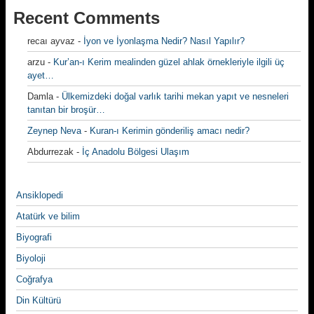
Recent Comments
recaı ayvaz
-
İyon ve İyonlaşma Nedir? Nasıl Yapılır?
arzu
-
Kur’an-ı Kerim mealinden güzel ahlak örnekleriyle ilgili üç
ayet…
Damla
-
Ülkemizdeki doğal varlık tarihi mekan yapıt ve nesneleri
tanıtan bir broşür…
Zeynep Neva
-
Kuran-ı Kerimin gönderiliş amacı nedir?
Abdurrezak
-
İç Anadolu Bölgesi Ulaşım
Ansiklopedi
Atatürk ve bilim
Biyografi
Biyoloji
Coğrafya
Din Kültürü