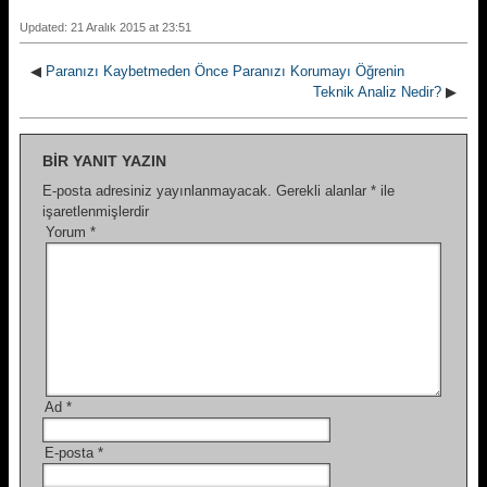
Updated: 21 Aralık 2015 at 23:51
◀
Paranızı Kaybetmeden Önce Paranızı Korumayı Öğrenin
Teknik Analiz Nedir?
▶
BIR YANIT YAZIN
E-posta adresiniz yayınlanmayacak.
Gerekli alanlar
*
ile
işaretlenmişlerdir
Yorum
*
Ad
*
E-posta
*