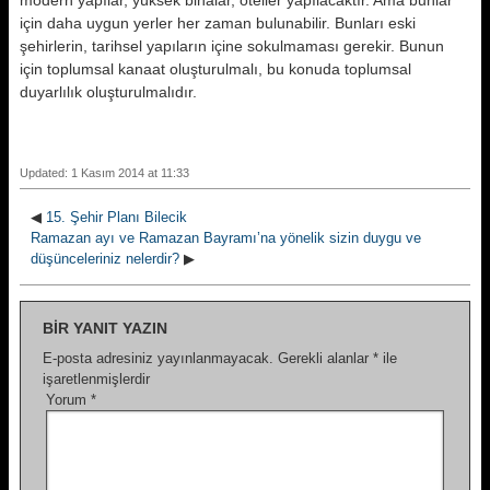
modern yapılar, yüksek binalar, oteller yapılacaktır. Ama bunlar
için daha uygun yerler her zaman bulunabilir. Bunları eski
şehirlerin, tarihsel yapıların içine sokulmaması gerekir. Bunun
için toplumsal kanaat oluşturulmalı, bu konuda toplumsal
duyarlılık oluşturulmalıdır.
Updated: 1 Kasım 2014 at 11:33
◀
15. Şehir Planı Bilecik
Ramazan ayı ve Ramazan Bayramı’na yönelik sizin duygu ve
düşünceleriniz nelerdir?
▶
BIR YANIT YAZIN
E-posta adresiniz yayınlanmayacak.
Gerekli alanlar
*
ile
işaretlenmişlerdir
Yorum
*