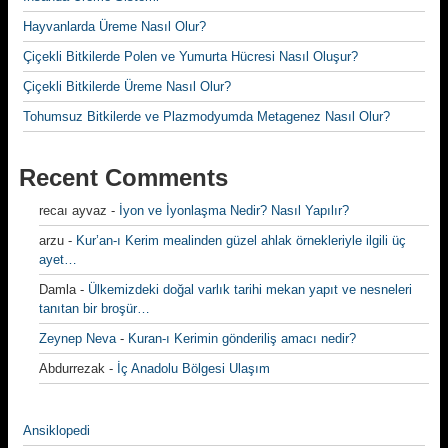
Hayvanlarda Üreme Nasıl Olur?
Çiçekli Bitkilerde Polen ve Yumurta Hücresi Nasıl Oluşur?
Çiçekli Bitkilerde Üreme Nasıl Olur?
Tohumsuz Bitkilerde ve Plazmodyumda Metagenez Nasıl Olur?
Recent Comments
recaı ayvaz
-
İyon ve İyonlaşma Nedir? Nasıl Yapılır?
arzu
-
Kur’an-ı Kerim mealinden güzel ahlak örnekleriyle ilgili üç
ayet…
Damla
-
Ülkemizdeki doğal varlık tarihi mekan yapıt ve nesneleri
tanıtan bir broşür…
Zeynep Neva
-
Kuran-ı Kerimin gönderiliş amacı nedir?
Abdurrezak
-
İç Anadolu Bölgesi Ulaşım
Ansiklopedi