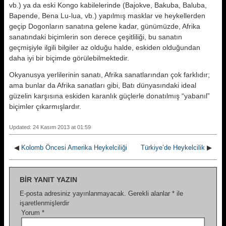
vb.) ya da eski Kongo kabilelerinde (Bajokve, Bakuba, Baluba,
Bapende, Bena Lu-lua, vb.) yapılmış masklar ve heykellerden
geçip Dogonların sanatına gelene kadar, günümüzde, Afrika
sanatındaki biçimlerin son derece çeşitliliği, bu sanatın
geçmişiyle ilgili bilgiler az olduğu halde, eskiden olduğundan
daha iyi bir biçimde görülebilmektedir.
Okyanusya yerlilerinin sanatı, Afrika sanatlarından çok farklıdır;
ama bunlar da Afrika sanatları gibi, Batı dünyasındaki ideal
güzelin karşısına eskiden karanlık güçlerle donatılmış “yabanıl”
biçimler çıkarmışlardır.
Updated: 24 Kasım 2013 at 01:59
◀
Kolomb Öncesi Amerika Heykelciliği
Türkiye’de Heykelcilik
▶
BIR YANIT YAZIN
E-posta adresiniz yayınlanmayacak.
Gerekli alanlar
*
ile
işaretlenmişlerdir
Yorum
*