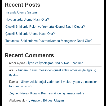
Recent Posts
İnsanda Üreme Sistemi
Hayvanlarda Üreme Nasıl Olur?
Çiçekli Bitkilerde Polen ve Yumurta Hücresi Nasıl Oluşur?
Çiçekli Bitkilerde Üreme Nasıl Olur?
Tohumsuz Bitkilerde ve Plazmodyumda Metagenez Nasıl Olur?
Recent Comments
recaı ayvaz
-
İyon ve İyonlaşma Nedir? Nasıl Yapılır?
arzu
-
Kur’an-ı Kerim mealinden güzel ahlak örnekleriyle ilgili üç
ayet…
Damla
-
Ülkemizdeki doğal varlık tarihi mekan yapıt ve nesneleri
tanıtan bir broşür…
Zeynep Neva
-
Kuran-ı Kerimin gönderiliş amacı nedir?
Abdurrezak
-
İç Anadolu Bölgesi Ulaşım