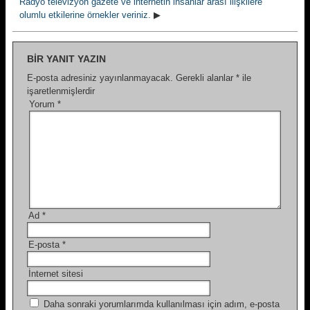
Radyo televizyon gazete ve internetin insanlar arası ilişkilere
olumlu etkilerine örnekler veriniz.
▶
BIR YANIT YAZIN
E-posta adresiniz yayınlanmayacak.
Gerekli alanlar
*
ile
işaretlenmişlerdir
Yorum
*
Ad
*
E-posta
*
İnternet sitesi
Daha sonraki yorumlarımda kullanılması için adım, e-posta