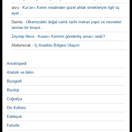
arzu
-
Kur’an-ı Kerim mealinden güzel ahlak örnekleriyle ilgili üç
ayet…
Damla
-
Ülkemizdeki doğal varlık tarihi mekan yapıt ve nesneleri
tanıtan bir broşür…
Zeynep Neva
-
Kuran-ı Kerimin gönderiliş amacı nedir?
Abdurrezak
-
İç Anadolu Bölgesi Ulaşım
Ansiklopedi
Atatürk ve bilim
Biyografi
Biyoloji
Coğrafya
Din Kültürü
Edebiyat
Felsefe