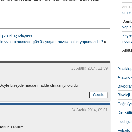
arzu
örnek
Daml
yapıt 
Zeyn
işkisini açıklayınız.
nedir
 kuvveti olmasaydı günlük yaşantımızda neleri yapamazdık?
▶
Abdur
23 Aralık 2014, 21:59
Ansiklop
Atatürk 
 Boyle biseyde madde madde olmasi iyi olurdu
Biyograf
Yanıtla
Biyoloji
Coğrafy
24 Aralık 2014, 09:51
Din Kültu
Edebiya
̈mkün sanırım.
Felsefe