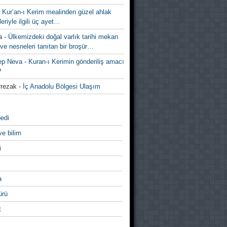
-
Kur’an-ı Kerim mealinden güzel ahlak
leriyle ilgili üç ayet…
a
-
Ülkemizdeki doğal varlık tarihi mekan
ve nesneleri tanıtan bir broşür…
ep Neva
-
Kuran-ı Kerimin gönderiliş amacı
?
rezak
-
İç Anadolu Bölgesi Ulaşım
edi
ve bilim
i
a
̈rü
t