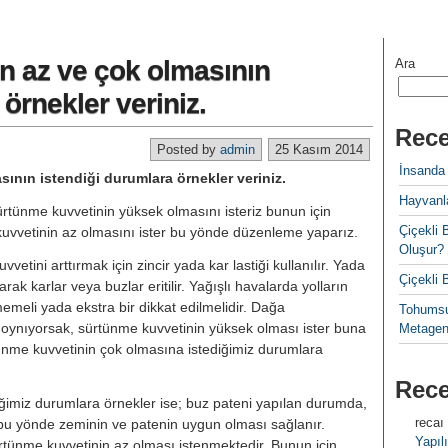
in az ve çok olmasının
Ara
örnekler veriniz.
Rece
Posted by
admin
25 Kasım 2014
İnsanda
sının istendiği durumlara örnekler veriniz.
Hayvanla
rtünme kuvvetinin yüksek olmasını isteriz bunun için
Çiçekl
 kuvvetinin az olmasını ister bu yönde düzenleme yaparız.
Oluşur?
etini arttırmak için zincir yada kar lastiği kullanılır. Yada
Çiçekli
arak karlar veya buzlar eritilir. Yağışlı havalarda yolların
itmemeli yada ekstra bir dikkat edilmelidir. Dağa
Tohumsu
oynıyorsak, sürtünme kuvvetinin yüksek olması ister buna
Metagen
ünme kuvvetinin çok olmasına istediğimiz durumlara
Rec
iğimiz durumlara örnekler ise; buz pateni yapılan durumda,
recaı
, bu yönde zeminin ve patenin uygun olması sağlanır.
Yapılı
ürtünme kuvvetinin az olması istenmektedir. Bunun için