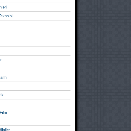
mleri
eknoloji
r
Tarihi
ik
Film
ilgiler