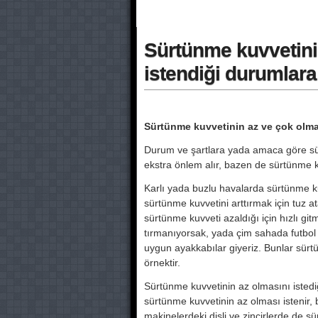
Sürtünme kuvvetin
istendiği durumlara 
Sürtünme kuvvetinin az ve çok olma
Durum ve şartlara yada amaca göre sü
ekstra önlem alır, bazen de sürtünme
Karlı yada buzlu havalarda sürtünme kuvv
sürtünme kuvvetini arttırmak için tuz at
sürtünme kuvveti azaldığı için hızlı g
tırmanıyorsak, yada çim sahada futbol 
uygun ayakkabılar giyeriz. Bunlar sürt
örnektir.
Sürtünme kuvvetinin az olmasını isted
sürtünme kuvvetinin az olması istenir
makinelerdeki dişli ve zincirlerde de s