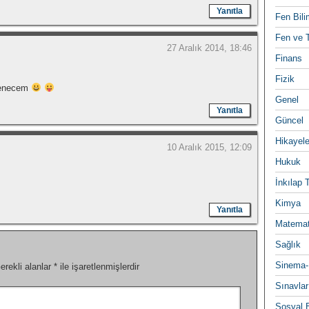
Yanıtla
Fen Bili
Fen ve T
27 Aralık 2014, 18:46
Finans
Fizik
ğenecem
Genel
Yanıtla
Güncel
Hikayele
10 Aralık 2015, 12:09
Hukuk
İnkılap 
Kimya
Yanıtla
Matemat
Sağlık
Sinema-
erekli alanlar
*
ile işaretlenmişlerdir
Sınavlar
Sosyal B