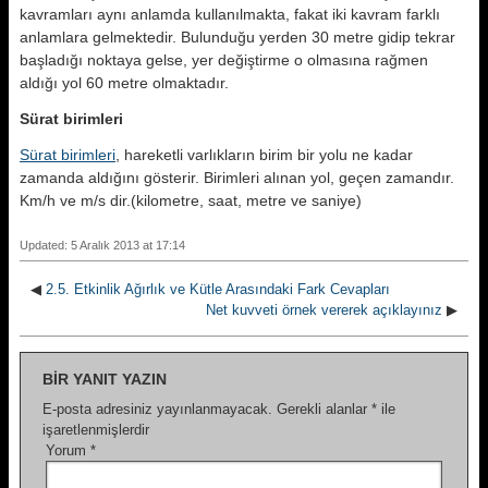
kavramları aynı anlamda kullanılmakta, fakat iki kavram farklı
anlamlara gelmektedir. Bulunduğu yerden 30 metre gidip tekrar
başladığı noktaya gelse, yer değiştirme o olmasına rağmen
aldığı yol 60 metre olmaktadır.
Sürat birimleri
Sürat birimleri
, hareketli varlıkların birim bir yolu ne kadar
zamanda aldığını gösterir. Birimleri alınan yol, geçen zamandır.
Km/h ve m/s dir.(kilometre, saat, metre ve saniye)
Updated: 5 Aralık 2013 at 17:14
◀
2.5. Etkinlik Ağırlık ve Kütle Arasındaki Fark Cevapları
Net kuvveti örnek vererek açıklayınız
▶
BIR YANIT YAZIN
E-posta adresiniz yayınlanmayacak.
Gerekli alanlar
*
ile
işaretlenmişlerdir
Yorum
*