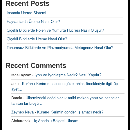
Recent Posts
İnsanda Üreme Sistemi
Hayvanlarda Üreme Nasıl Olur?
Çiçekli Bitkilerde Polen ve Yumurta Hücresi Nasıl Oluşur?
Çiçekli Bitkilerde Üreme Nasıl Olur?
Tohumsuz Bitkilerde ve Plazmodyumda Metagenez Nasıl Olur?
Recent Comments
recaı ayvaz
-
İyon ve İyonlaşma Nedir? Nasıl Yapılır?
arzu
-
Kur’an-ı Kerim mealinden güzel ahlak örnekleriyle ilgili üç
ayet…
Damla
-
Ülkemizdeki doğal varlık tarihi mekan yapıt ve nesneleri
tanıtan bir broşür…
Zeynep Neva
-
Kuran-ı Kerimin gönderiliş amacı nedir?
Abdurrezak
-
İç Anadolu Bölgesi Ulaşım