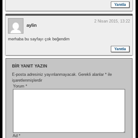
Yanıtla
2 Nisan 2015, 13:22
aylin
merhaba bu sayfayı çok beğendim
Yanıtla
BIR YANIT YAZIN
E-posta adresiniz yayınlanmayacak.
Gerekli alanlar
*
ile
işaretlenmişlerdir
Yorum
*
Ad
*