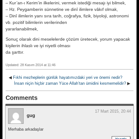
– Kur’an-ı Kerim’in ilkelerini, vermek istediği mesajı iyi bilmek,
– Hz. Peygamberin sünnetine ve dinî ilimlere vâkıf olmak,
– Dinî ilimlerin yanı sıra tarih, coğrafya, fizik, biyoloji, astronomi
vb. pozitif bilimlerin verilerinden
yararlanabilmek,
Sonuç olarak dini meselelerde çözüm üretecek, yorum yapacak
kişilerin ihlaslı ve iyi niyetli olması
da şarttır.
Updated: 28 Kasım 2014 at 11:46
◀
Fıkhi mezheplerin günlük hayatımızdaki yeri ve önemi nedir?
İnsan niçin hiçbir zaman Yüce Allah’tan ümidini kesmemelidir?
▶
Comments
17 Mart 2015, 20:44
gug
Merhaba arkadaşlar