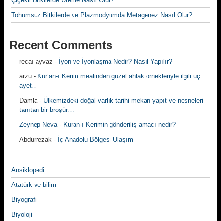
Çiçekli Bitkilerde Üreme Nasıl Olur?
Tohumsuz Bitkilerde ve Plazmodyumda Metagenez Nasıl Olur?
Recent Comments
recaı ayvaz
-
İyon ve İyonlaşma Nedir? Nasıl Yapılır?
arzu
-
Kur’an-ı Kerim mealinden güzel ahlak örnekleriyle ilgili üç
ayet…
Damla
-
Ülkemizdeki doğal varlık tarihi mekan yapıt ve nesneleri
tanıtan bir broşür…
Zeynep Neva
-
Kuran-ı Kerimin gönderiliş amacı nedir?
Abdurrezak
-
İç Anadolu Bölgesi Ulaşım
Ansiklopedi
Atatürk ve bilim
Biyografi
Biyoloji