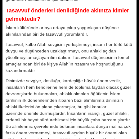
Tasavvuf önderleri denildiğinde aklınıza kimler
gelmektedir?
İslam kültüründe ortaya ortaya çıkıp yaygınlaşan düşünce
akımlarından biri de tasavvufi yorumlardır.
Tasavvuf; kalbe Allah sevgisini yerleştirmeyi, insanı her türlü kötü
duygu ve düşünceden uzaklaştırmayı, onu ahlaki açıdan
yüceltmeyi amaçlayan ilim dalıdır. Tasavvuf düşüncesinin temel
amaçlarından biri de kişiye Allah’ın rızasını ve hoşnutluğunu
kazandırmaktır.
Dinimizde sevgiye, dostluğa, kardeşliğe büyük önem verilir,
insanların hem kendilerine hem de toplu­ma faydalı olacak güzel
davranışlarda bulunmaları, ahlaklı olmaları öğütlenir. İslam
tarihinin ilk dönem­lerinden itibaren bazı âlimlerimiz dinimizin
ahlaki ilkelerini ön plana çıkarmışlar, bu gibi konular
üzerinde önemle durmuşlardır. İnsanların inançlı, güzel ahlaklı,
erdemli bir hayat sürdürebilmesi için büyük çaba harcamışlardır.
Bu âlimlerimiz çevrelerinde bulunan insanlara dünya malına çok
fazla önem vermemeyi, tasavvufi açıdan büyük bir önemi olan