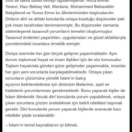
züht ve takva sahibi olmayı öğütlemişlerdir. Hoca Ahmet
Yesevi, Hacı Bektaş Veli, Mevlana, Muhammed Bahauddin
Nakşibend ve Yunus Emre bu âlimlerimizden başlıcalarıdır.
Onların dinî ve ahlaki konularda ortaya koyduğu düşünceler pek
çok insan tarafından benim­senmiştir. Bu düşünceler zamanla
sistemleşerek tasavvufi yorumların temelini oluşturmuştur.
Tasavvuf önderleri yaşantıları, uygulamaları ve güzel ahlaklarıyla
çevrelerindeki insanlara örneklik etmiştir.
Dünya üzerinde her gün birçok gelişme yaşanmaktadır. Aynı
durum toplumsal hayat ve insan ilişkileri için de söz konusudur.
Toplum hayatında günden güne gelişmeler yaşanmakta, insanlar
her gün yeni sorunlarla karşılaşabilmektedir. Ortaya çıkan
sorunların çözümüne yönelik İslam’ın bakış
açısının belirlenebilmesi için dinimizin ilkelerinin, ayet ve
hadislerin yorumlanması gerekmektedir. Bunu yapa­cak kişiler de
İslam âlimleridir. Ancak dinî konularda yorum yapabilmek, ortaya
çıkan sorunlara çözüm üretebilmek için belirli nitelikleri taşımak
gerekir. Dini konularda yorum yapacak kişilerde aranacak bazı
nitelikler şöyle sıralanabilir:
– İslam’ın temel kaynaklarını iyi bilmek,