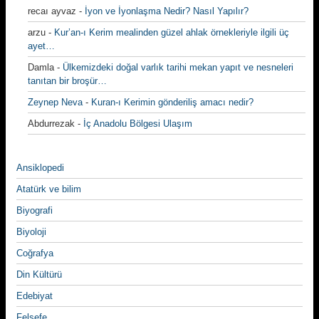
recaı ayvaz
-
İyon ve İyonlaşma Nedir? Nasıl Yapılır?
arzu
-
Kur’an-ı Kerim mealinden güzel ahlak örnekleriyle ilgili üç
ayet…
Damla
-
Ülkemizdeki doğal varlık tarihi mekan yapıt ve nesneleri
tanıtan bir broşür…
Zeynep Neva
-
Kuran-ı Kerimin gönderiliş amacı nedir?
Abdurrezak
-
İç Anadolu Bölgesi Ulaşım
Ansiklopedi
Atatürk ve bilim
Biyografi
Biyoloji
Coğrafya
Din Kültürü
Edebiyat
Felsefe