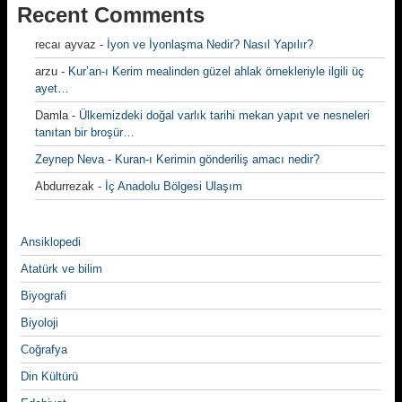
Recent Comments
recaı ayvaz
-
İyon ve İyonlaşma Nedir? Nasıl Yapılır?
arzu
-
Kur’an-ı Kerim mealinden güzel ahlak örnekleriyle ilgili üç
ayet…
Damla
-
Ülkemizdeki doğal varlık tarihi mekan yapıt ve nesneleri
tanıtan bir broşür…
Zeynep Neva
-
Kuran-ı Kerimin gönderiliş amacı nedir?
Abdurrezak
-
İç Anadolu Bölgesi Ulaşım
Ansiklopedi
Atatürk ve bilim
Biyografi
Biyoloji
Coğrafya
Din Kültürü