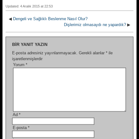
Updated: 4 Aralık 2015 at 22:53
◀
Dengeli ve Sağlıklı Beslenme Nasıl Olur?
Dişlerimiz olmasaydı ne yapardık?
▶
BIR YANIT YAZIN
E-posta adresiniz yayınlanmayacak.
Gerekli alanlar
*
ile
işaretlenmişlerdir
Yorum
*
Ad
*
E-posta
*