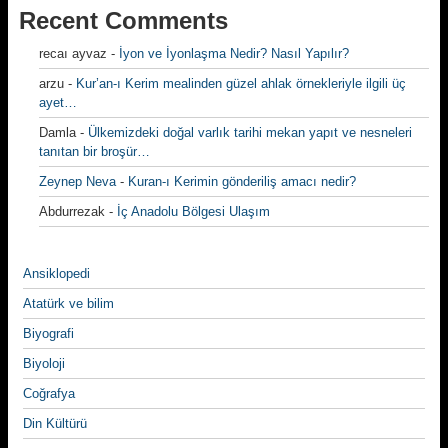
Recent Comments
recaı ayvaz
-
İyon ve İyonlaşma Nedir? Nasıl Yapılır?
arzu
-
Kur’an-ı Kerim mealinden güzel ahlak örnekleriyle ilgili üç
ayet…
Damla
-
Ülkemizdeki doğal varlık tarihi mekan yapıt ve nesneleri
tanıtan bir broşür…
Zeynep Neva
-
Kuran-ı Kerimin gönderiliş amacı nedir?
Abdurrezak
-
İç Anadolu Bölgesi Ulaşım
Ansiklopedi
Atatürk ve bilim
Biyografi
Biyoloji
Coğrafya
Din Kültürü