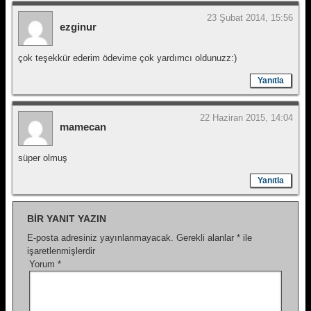
23 Şubat 2014, 15:56
ezginur
çok teşekkür ederim ödevime çok yardımcı oldunuzz:)
Yanıtla
22 Haziran 2015, 14:04
mamecan
süper olmuş
Yanıtla
BIR YANIT YAZIN
E-posta adresiniz yayınlanmayacak.
Gerekli alanlar
*
ile
işaretlenmişlerdir
Yorum
*