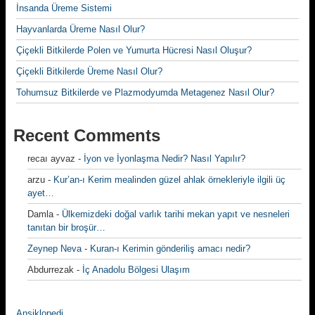
İnsanda Üreme Sistemi
Hayvanlarda Üreme Nasıl Olur?
Çiçekli Bitkilerde Polen ve Yumurta Hücresi Nasıl Oluşur?
Çiçekli Bitkilerde Üreme Nasıl Olur?
Tohumsuz Bitkilerde ve Plazmodyumda Metagenez Nasıl Olur?
Recent Comments
recaı ayvaz
-
İyon ve İyonlaşma Nedir? Nasıl Yapılır?
arzu
-
Kur’an-ı Kerim mealinden güzel ahlak örnekleriyle ilgili üç
ayet…
Damla
-
Ülkemizdeki doğal varlık tarihi mekan yapıt ve nesneleri
tanıtan bir broşür…
Zeynep Neva
-
Kuran-ı Kerimin gönderiliş amacı nedir?
Abdurrezak
-
İç Anadolu Bölgesi Ulaşım
Ansiklopedi